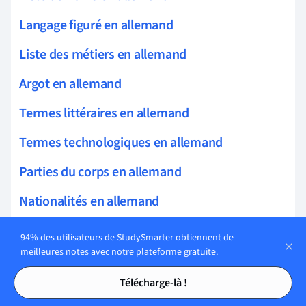
Langage figuré en allemand
Liste des métiers en allemand
Argot en allemand
Termes littéraires en allemand
Termes technologiques en allemand
Parties du corps en allemand
Nationalités en allemand
Expressions idiomatiques en allemand
94% des utilisateurs de StudySmarter obtiennent de
meilleures notes avec notre plateforme gratuite.
Termes de restaurant en allemand
Tables des matières
Tables des matières
Télécharge-là !
Vocabulaire des vêtements en allemand