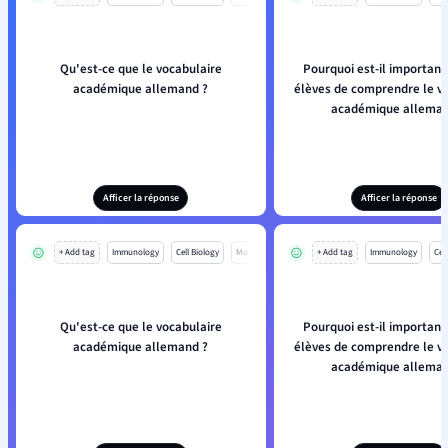
Qu'est-ce que le vocabulaire
Pourquoi est-il important
académique allemand ?
élèves de comprendre le v
académique alleman
Afficer la réponse
Afficer la réponse
+ Add tag
Immunology
Cell Biology
Mo
+ Add tag
Immunology
Cell
Qu'est-ce que le vocabulaire
Pourquoi est-il important
académique allemand ?
élèves de comprendre le v
académique alleman