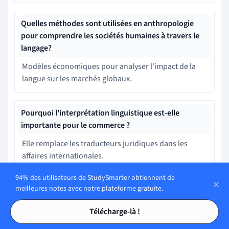
Quelles méthodes sont utilisées en anthropologie
pour comprendre les sociétés humaines à travers le
langage?
Modèles économiques pour analyser l'impact de la
langue sur les marchés globaux.
Pourquoi l'interprétation linguistique est-elle
importante pour le commerce ?
Elle remplace les traducteurs juridiques dans les
affaires internationales.
94% des utilisateurs de StudySmarter obtiennent de
meilleures notes avec notre plateforme gratuite.
Quel rôle joue l'interprétation linguistique dans
l'inclusion ?
Tables des matières
Tables des matières
Télécharge-là !
Elle empêche les interactions dans les salles de classe