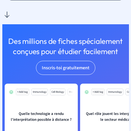
Des millions de fiches spécialement
conçues pour étudier facilement
Inscris-toi gratuitement
+ Add tag
Immunology
Cell Biology
Mo
+ Add tag
Immunology
Cell
Quelle technologie a rendu
Quel rôle jouent les interp
l'interprétation possible à distance ?
le secteur médica