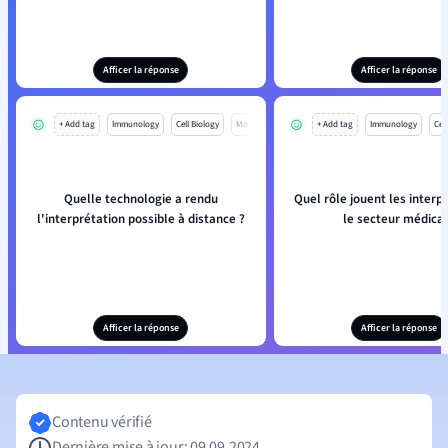
Afficer la réponse
Afficer la réponse
+ Add tag
Immunology
Cell Biology
Mo
+ Add tag
Immunology
Cell
Quelle technologie a rendu
Quel rôle jouent les interp
l'interprétation possible à distance ?
le secteur médica
Afficer la réponse
Afficer la réponse
Contenu vérifié
Dernière mise à jour: 09.09.2024