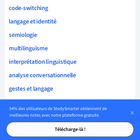
code-switching
langage et identité
semiologie
multilinguisme
interprétation linguistique
analyse conversationnelle
gestes et langage
variation linguistique
94% des utilisateurs de StudySmarter obtiennent de
acquisition du langage
meilleures notes avec notre plateforme gratuite.
Tables des matières
Tables des matières
théories du signe
Télécharge-là !