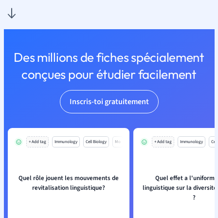
Des millions de fiches spécialement
conçues pour étudier facilement
Inscris-toi gratuitement
+ Add tag
Immunology
Cell Biology
Mo
+ Add tag
Immunology
Cell
Quel rôle jouent les mouvements de
Quel effet a l'uniformi
revitalisation linguistique?
linguistique sur la diversité
?