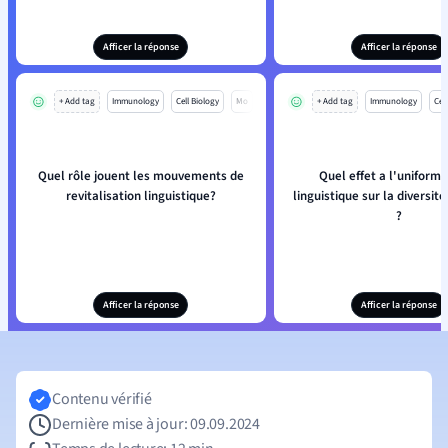
Afficer la réponse
Afficer la réponse
+ Add tag
Immunology
Cell Biology
Mo
+ Add tag
Immunology
Cell
Quel rôle jouent les mouvements de
Quel effet a l'uniformi
revitalisation linguistique?
linguistique sur la diversité
?
Afficer la réponse
Afficer la réponse
Contenu vérifié
Dernière mise à jour: 09.09.2024