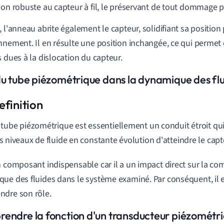
ion robuste au capteur à fil, le préservant de tout dommage p
, l'anneau abrite également le capteur, solidifiant sa position
nnement. Il en résulte une position inchangée, ce qui permet d
s dues à la dislocation du capteur.
du tube piézométrique dans la dynamique des fl
 tube piézométrique est essentiellement un conduit étroit qui
s niveaux de fluide en constante évolution d'atteindre le capt
n composant indispensable car il a un impact direct sur la c
ue des fluides dans le système examiné. Par conséquent, il e
dre son rôle.
endre la fonction d'un transducteur piézométr