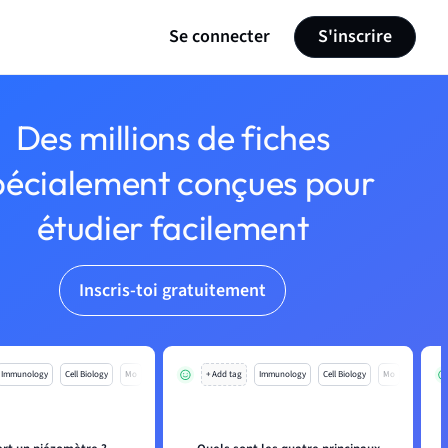
Se connecter
S'inscrire
Des millions de fiches
pécialement conçues pour
étudier facilement
Inscris-toi gratuitement
Immunology
Cell Biology
Mo
+ Add tag
Immunology
Cell Biology
Mo