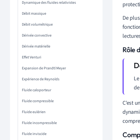
Dynamique des fluides relativistes
protect
Débit massique
De plus
Débit volumétrique
fonctio
lecture
Dérivée convective
Dérivée matérielle
Rôle 
Effet Venturi
Expansion de Prandtl Meyer
Le
Expérience de Reynolds
de
Fluide caloporteur
Fluide compressible
C'est u
dynamiq
Fluide eulérien
compren
Fluide incompressible
Compr
Fluide inviscide