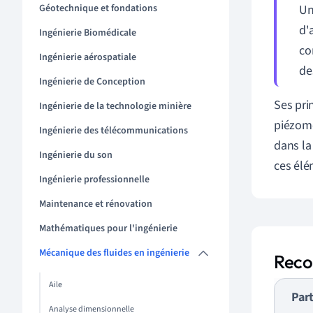
Géotechnique et fondations
Un
d'
Ingénierie Biomédicale
co
Ingénierie aérospatiale
de
Ingénierie de Conception
Ses pri
Ingénierie de la technologie minière
piézomé
Ingénierie des télécommunications
dans la
Ingénierie du son
ces élé
Ingénierie professionnelle
Maintenance et rénovation
Mathématiques pour l'ingénierie
Mécanique des fluides en ingénierie
Recon
Aile
Part
Analyse dimensionnelle