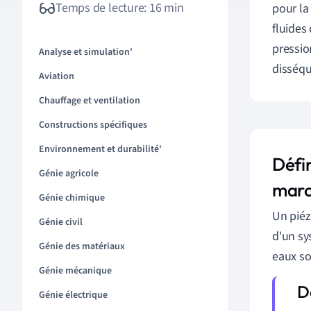
Temps de lecture: 16 min
pour l
fluides 
pressio
Analyse et simulation'
disséqu
Aviation
Chauffage et ventilation
Constructions spécifiques
Environnement et durabilité'
Défi
Génie agricole
mar
Génie chimique
Un piéz
Génie civil
d'un sys
Génie des matériaux
eaux so
Génie mécanique
Génie électrique