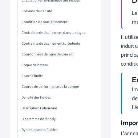
Circulation en dynamique des fluides
Colonne de densité
Le
me
Condition de non-glissement
Contrainte de cisaillement dans un tuyau
Il util
Contrainte de cisaillement turbulente
induit 
princip
Coordonnées de ligne de courant
conditi
Coque de bateau
Couche limite
Courbe de performance de la pompe
Im
de
Densité des fluides
l'
Description Eulerienne
Diagramme de Moody
Impor
Dynamique des fluides
L'annea