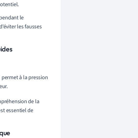
otentiel.
 pendant le
'éviter les fausses
uides
 permet à la pression
eur.
ompréhension de la
st essentiel de
ique