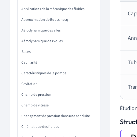
Applications de la mécanique des fluides
Capt
Approximation de Boussinesq
Aérodynamique des ailes
Ann
Aérodynamique des voiles
Buses
Tub
Capillarité
Caractéristiques de la pompe
Cavitation
Tra
Champ de pression
Champ de vitesse
Étudion
Changement de pression dans une conduite
Struct
Cinématique des fluides