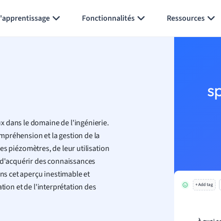
Générer des flashcards
Résumer la page
l'apprentissage
Fonctionnalités
Ressources
s
 dans le domaine de l'ingénierie.
mpréhension et la gestion de la
es piézomètres, de leur utilisation
a d'acquérir des connaissances
ans cet aperçu inestimable et
tion et de l'interprétation des
+ Add tag