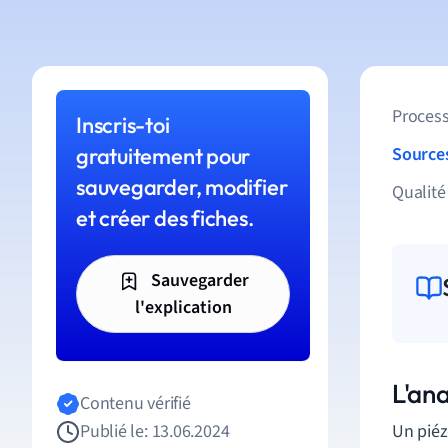
Process
Inscris-toi
gratuitement pour
Source
sauvegarder, modifier
Qualité
et créer des fiches.
Sauvegarder
l'explication
L'an
Contenu vérifié
Publié le: 13.06.2024
Un piéz