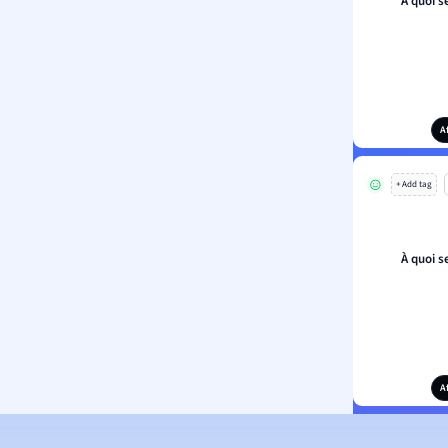
À quoi s
A
+ Add tag
À quoi s
A