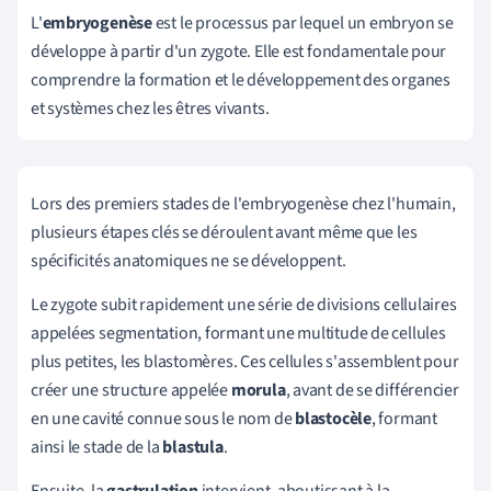
L'
embryogenèse
est le processus par lequel un embryon se
développe à partir d'un zygote. Elle est fondamentale pour
comprendre la formation et le développement des organes
et systèmes chez les êtres vivants.
Lors des premiers stades de l'embryogenèse chez l'humain,
plusieurs étapes clés se déroulent avant même que les
spécificités anatomiques ne se développent.
Le zygote subit rapidement une série de divisions cellulaires
appelées segmentation, formant une multitude de cellules
plus petites, les blastomères. Ces cellules s'assemblent pour
créer une structure appelée
morula
, avant de se différencier
en une cavité connue sous le nom de
blastocèle
, formant
ainsi le stade de la
blastula
.
Ensuite, la
gastrulation
intervient, aboutissant à la