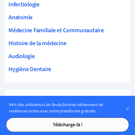
Infectiologie
Anatomie
Médecine Familiale et Communautaire
Histoire de la médecine
Audiologie
Hygiène Dentaire
Thèmes connexes Médecine vétérinaire
94% des utilisateurs de StudySmarter obtiennent de
meilleures notes avec notre plateforme gratuite.
prophylaxie
Tables des matières
Tables des matières
Télécharge-là !
tératologie