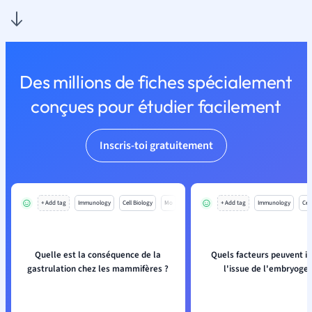
Des millions de fiches spécialement
conçues pour étudier facilement
Inscris-toi gratuitement
+ Add tag
Immunology
Cell Biology
Mo
+ Add tag
Immunology
Cell
Quelle est la conséquence de la
Quels facteurs peuvent in
gastrulation chez les mammifères ?
l'issue de l'embryoge