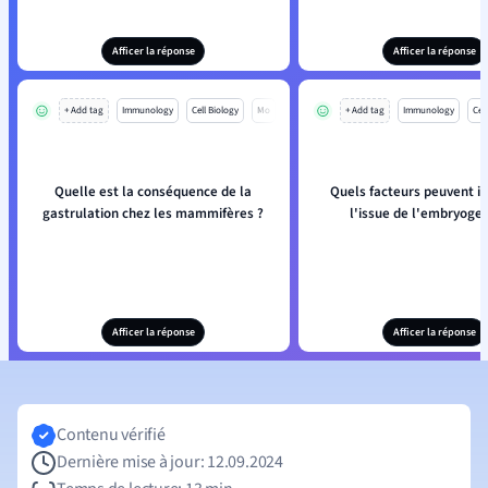
Afficer la réponse
Afficer la réponse
+ Add tag
Immunology
Cell Biology
Mo
+ Add tag
Immunology
Cell
Quelle est la conséquence de la
Quels facteurs peuvent in
gastrulation chez les mammifères ?
l'issue de l'embryoge
Afficer la réponse
Afficer la réponse
Contenu vérifié
Dernière mise à jour: 12.09.2024