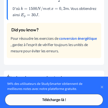
D'où
et
. Vous obtiendrez
k
=
1500
N
/
m
x
=
0
,
2
m
ainsi
.
E
p
=
30
J
Pour résoudre les exercices de
conversion énergétique
, gardez à l'esprit de vérifier toujours les unités de
mesure pour éviter les erreurs.
Études de cas sur le stockage
94% des utilisateurs de StudySmarter obtiennent de
Les études de cas permettent d'observer comment la
meilleures notes avec notre plateforme gratuite.
théorie du stockage
est appliquée en ingénierie et en
Tables des matières
Tables des matières
sciences. Voici quelques exemples qui vous permettront de
Télécharge-là !
comprendre l'utilisation pratique des concepts :