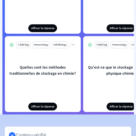
Afficer la réponse
Afficer la réponse
+ Add tag
Immunology
Cell Biology
Mo
+ Add tag
Immunology
Cell
Quelles sont les méthodes
Qu'est-ce que le stockage 
traditionnelles de stockage en chimie?
physique-chimie?
Afficer la réponse
Afficer la réponse
Contenu vérifié