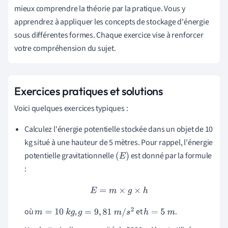
mieux comprendre la théorie par la pratique. Vous y
apprendrez à appliquer les concepts de stockage d'énergie
sous différentes formes. Chaque exercice vise à renforcer
votre compréhension du sujet.
Exercices pratiques et solutions
Voici quelques exercices typiques :
Calculez l'énergie potentielle stockée dans un objet de 10
kg situé à une hauteur de 5 mètres. Pour rappel, l'énergie
potentielle gravitationnelle
est donné par la formule
(
E
)
:
E
=
m
×
g
×
h
où
,
et
.
m
=
10
k
g
g
=
9
,
81
m
/
s
2
h
=
5
m