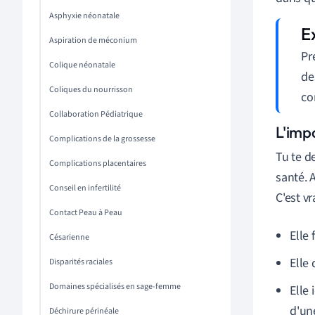
Asphyxie néonatale
Aspiration de méconium
Pr
Colique néonatale
de
Coliques du nourrisson
co
Collaboration Pédiatrique
L'imp
Complications de la grossesse
Tu te d
Complications placentaires
santé. 
Conseil en infertilité
C'est v
Contact Peau à Peau
Elle
Césarienne
Elle
Disparités raciales
Domaines spécialisés en sage-femme
Elle 
d'un
Déchirure périnéale