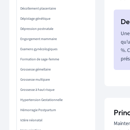
Décollement placentaire
Dépistage génétique
Dépression postnatale
Une 
Engorgement mammaire
qu'u
Examens gynécologiques
%. C
prés
Formation de sage-femme
Grossesse gémellaire
Grossesse multipare
Grossesse à haut risque
Hypertension Gestationnelle
Hémorragie Postpartum
Prin
Ictère néonatal
Mainten