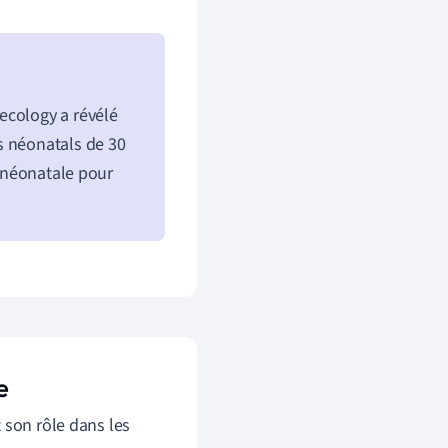
ecology a révélé
s néonatals de 30
n néonatale pour
e
 son rôle dans les