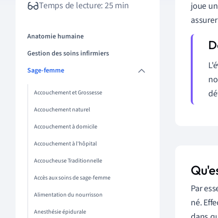
Temps de lecture: 25 min
joue un
assurer
Anatomie humaine
Gestion des soins infirmiers
L'
Sage-femme
no
dé
Accouchement et Grossesse
Accouchement naturel
Accouchement à domicile
Accouchement à l'hôpital
Accoucheuse Traditionnelle
Qu'es
Accès aux soins de sage-femme
Par ess
Alimentation du nourrisson
né. Eff
Anesthésie épidurale
dans qu