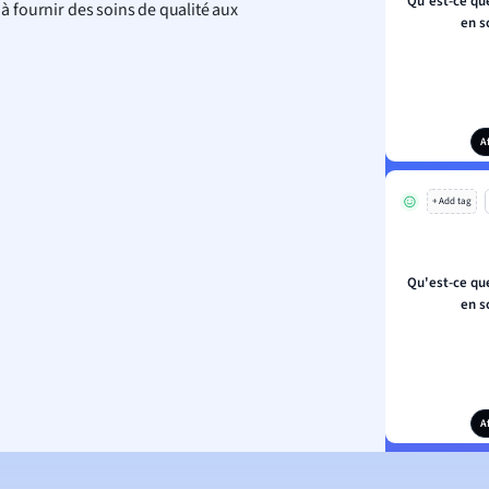
Qu'est-ce qu
 à fournir des soins de qualité aux
en s
A
+ Add tag
Qu'est-ce qu
en s
A