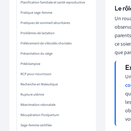
Planification familiale et santé reproductive
Le rô
Pratique sage-femme
Un roua
Pratiques de sommeil sécuritaires
observa
Problèmes de lactation
parents
ce soien
Prélèvement de villosités choriales
que par
Présentation du siège
Prééclampsie
RCP pour nourrisson
Un
co
Recherche en Maïeutique
qu
Rupture utérine
le
Réanimation néonatale
ob
Récupération Postpartum
vo
Sage-femme certifiée