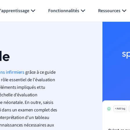
Générer des flashcards
Résumer la page
l'apprentissage
Fonctionnalités
Ressources
le
s
ins infirmiers
grâce à ce guide
rôle essentiel de l'évaluation
éléments impliqués et tu
échelle d'évaluation
 néonatale. En outre, saisis
toi dans un examen complet des
+ Add tag
interprétation d'un tableau
onnaissances nécessaires aux