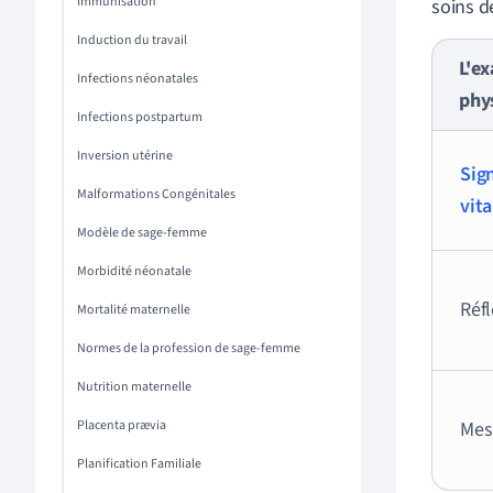
Immunisation
soins d
Induction du travail
L'e
Infections néonatales
phy
Infections postpartum
Inversion utérine
Sig
Malformations Congénitales
vit
Modèle de sage-femme
Morbidité néonatale
Réf
Mortalité maternelle
Normes de la profession de sage-femme
Nutrition maternelle
Placenta prævia
Mes
Planification Familiale