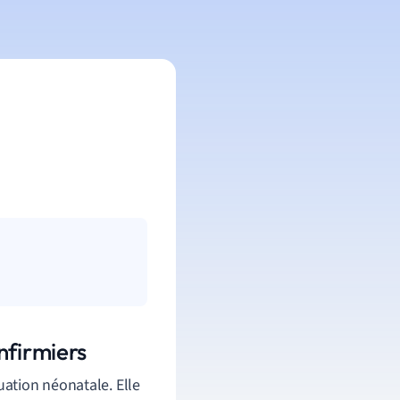
nfirmiers
luation néonatale. Elle