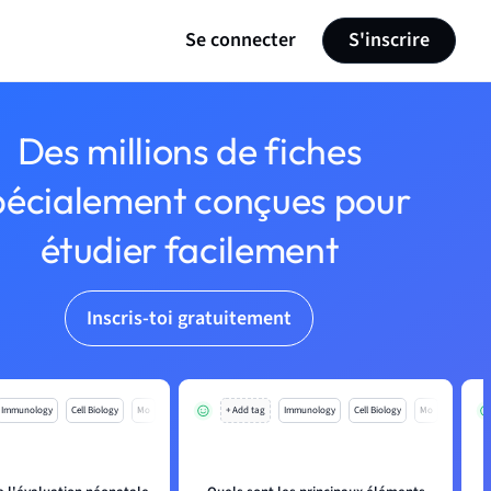
Se connecter
S'inscrire
Des millions de fiches
pécialement conçues pour
étudier facilement
Inscris-toi gratuitement
Immunology
Cell Biology
Mo
+ Add tag
Immunology
Cell Biology
Mo