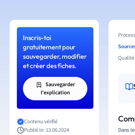
Process
Inscris-toi
gratuitement pour
Source
sauvegarder, modifier
Qualité
et créer des fiches.
Sauvegarder
l'explication
Comp
Contenu vérifié
Publié le: 13.06.2024
Dans l