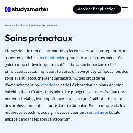
Générer des flashcards
Résumer la page
Accéder l'application
Resumes
Soins infirmiers
Sage-femme
Soins prénataux
Soins prénataux
Plonge dans le monde aux multiples facettes des soins antepartum, un
aspect essentiel des
soins infirmiers
prodigués aux futures mères. Ce
guide complet développera ses définitions, son importance et les
principaux aspects impliqués. Tu auras un aperçu des composantes des
soins avant l'accouchement (antepartum), des procédures
d'accouchement par
césarienne
et de l'élaboration de plans de soins
individualisés efficaces. Plus loin, tu te plongeras dans les évaluations
materno-fœtales, leur importance et un aperçu détaillé du rôle vital
des professionnels de la santé dans ce domaine. Enfin, comprends les
méthodes et techniques significatives pour une
surveillance
fœtale
efficace pendant les soins antepartum.