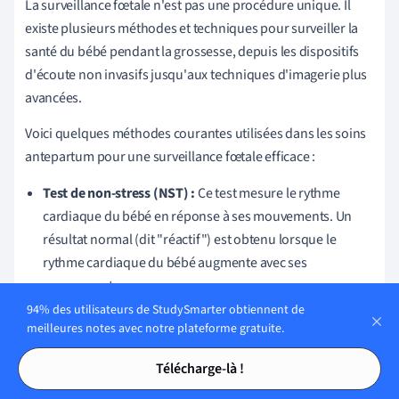
La surveillance fœtale n'est pas une procédure unique. Il
existe plusieurs méthodes et techniques pour surveiller la
santé du bébé pendant la grossesse, depuis les dispositifs
d'écoute non invasifs jusqu'aux techniques d'imagerie plus
avancées.
Voici quelques méthodes courantes utilisées dans les soins
antepartum pour une surveillance fœtale efficace :
Test de non-stress (NST) :
Ce test mesure le rythme
cardiaque du bébé en réponse à ses mouvements. Un
résultat normal (dit "réactif") est obtenu lorsque le
rythme cardiaque du bébé augmente avec ses
mouvements.
94% des utilisateurs de StudySmarter obtiennent de
Profil biophysique (BPP) :
il s'agit d'un test plus complet
meilleures notes avec notre plateforme gratuite.
qui comprend un NST et un type spécifique
Tables des matières
Tables des matières
d'échographie. Il mesure la respiration du bébé, ses
Télécharge-là !
mouvements, son tonus musculaire et la quantité de