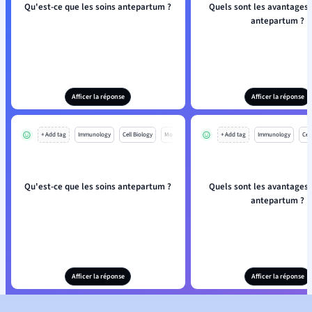
Qu'est-ce que les soins antepartum ?
Quels sont les avantages 
antepartum ?
Afficer la réponse
Afficer la réponse
+ Add tag
Immunology
Cell Biology
Mo
+ Add tag
Immunology
Cell
Qu'est-ce que les soins antepartum ?
Quels sont les avantages 
antepartum ?
Afficer la réponse
Afficer la réponse