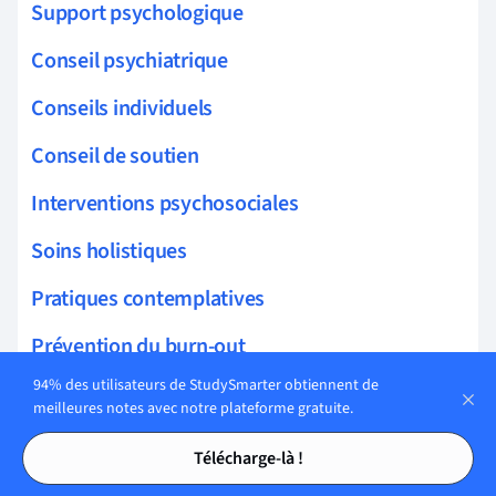
Support psychologique
Conseil psychiatrique
Conseils individuels
Conseil de soutien
Interventions psychosociales
Soins holistiques
Pratiques contemplatives
Prévention du burn-out
94% des utilisateurs de StudySmarter obtiennent de
Réduction de l'anxiété
meilleures notes avec notre plateforme gratuite.
Traitement de la dépendance
Tables des matières
Tables des matières
Télécharge-là !
Thérapie électroconvulsive