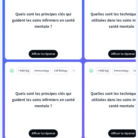
Quels sont les principes clés qui
Quelles sont les techniques
guident les soins infirmiers en santé
utilisées dans les soins inf
mentale ?
santé mentale ?
Afficer la réponse
Afficer la réponse
+ Add tag
Immunology
Cell Biology
Mo
+ Add tag
Immunology
Cell
Quels sont les principes clés qui
Quelles sont les techniques
guident les soins infirmiers en santé
utilisées dans les soins inf
mentale ?
santé mentale ?
Afficer la réponse
Afficer la réponse