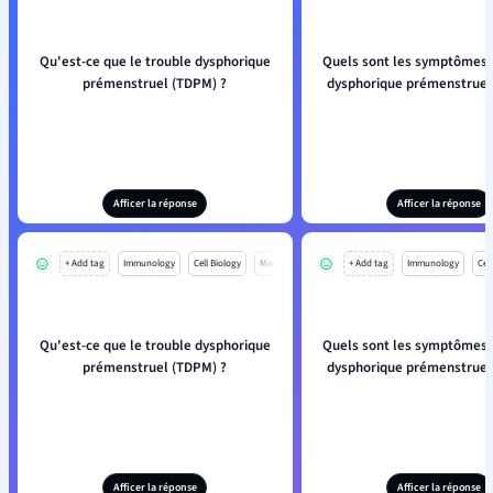
Qu'est-ce que le trouble dysphorique
Quels sont les symptômes 
prémenstruel (TDPM) ?
dysphorique prémenstruel
Afficer la réponse
Afficer la réponse
+ Add tag
Immunology
Cell Biology
Mo
+ Add tag
Immunology
Cell
Qu'est-ce que le trouble dysphorique
Quels sont les symptômes 
prémenstruel (TDPM) ?
dysphorique prémenstruel
Afficer la réponse
Afficer la réponse