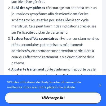
son bien-être général.
Suivi des symptômes :
Encourage ton patient à tenir un
journal des symptômes afin de mieux identifier les
schémas cycliques et les poussées liées à son cycle
menstruel. Cela peut fournir des indications précieuses
sur l'efficacité du plan de traitement.
Évaluer les effets secondaires :
Évaluer constamment les
effets secondaires potentiels des médicaments
administrés, en accordant une attention particulière à
ceux qui affectent directement la vie quotidienne de la
patiente.
Ajuster le traitement :
Si le traitement n'apporte pas le
soulagement escompté ou si les effets secondaires sont
trop importants, réévaluer le plan de traitement et
94% des utilisateurs de StudySmarter obtiennent de
meilleures notes avec notre plateforme gratuite.
procéder aux ajustements nécessaires.
Tables des matières
Tables des matières
Télécharge-là !
Suivi des progrès du traitement du trouble