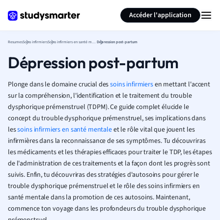
Générer des flashcards
Résumer la page
Accéder l'application
Resumes
Soins infirmiers
Soins infirmiers en santé mentale
Dépression post-partum
Dépression post-partum
Plonge dans le domaine crucial des
soins infirmiers
en mettant l'accent
sur la compréhension, l'identification et le traitement du trouble
dysphorique prémenstruel (TDPM). Ce guide complet élucide le
concept du trouble dysphorique prémenstruel, ses implications dans
les
soins infirmiers en santé mentale
et le rôle vital que jouent les
infirmières dans la reconnaissance de ses symptômes. Tu découvriras
les médicaments et les thérapies efficaces pour traiter le TDP, les étapes
de l'administration de ces traitements et la façon dont les progrès sont
suivis. Enfin, tu découvriras des stratégies d'autosoins pour gérer le
trouble dysphorique prémenstruel et le rôle des soins infirmiers en
santé mentale dans la promotion de ces autosoins. Maintenant,
commence ton voyage dans les profondeurs du trouble dysphorique