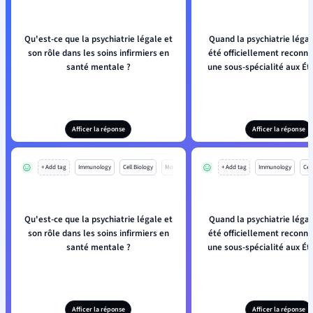
Qu'est-ce que la psychiatrie légale et
Quand la psychiatrie légal
son rôle dans les soins infirmiers en
été officiellement recon
santé mentale ?
une sous-spécialité aux Ét
Afficer la réponse
Afficer la réponse
+ Add tag
Immunology
Cell Biology
Mo
+ Add tag
Immunology
Cell
Qu'est-ce que la psychiatrie légale et
Quand la psychiatrie légal
son rôle dans les soins infirmiers en
été officiellement recon
santé mentale ?
une sous-spécialité aux Ét
Afficer la réponse
Afficer la réponse