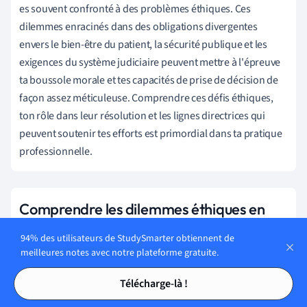
es souvent confronté à des problèmes éthiques. Ces
dilemmes enracinés dans des obligations divergentes
envers le bien-être du patient, la sécurité publique et les
exigences du système judiciaire peuvent mettre à l'épreuve
ta boussole morale et tes capacités de prise de décision de
façon assez méticuleuse. Comprendre ces défis éthiques,
ton rôle dans leur résolution et les lignes directrices qui
peuvent soutenir tes efforts est primordial dans ta pratique
professionnelle.
Comprendre les dilemmes éthiques en
psychiatrie légale
94% des utilisateurs de StudySmarter obtiennent de
L'intersection des soins de santé, du droit et de la criminalité
meilleures notes avec notre plateforme gratuite.
donne souvent lieu à des dilemmes éthiques uniques en
Tables des matières
Tables des matières
Télécharge-là !
psychiatrie légale. Chaque situation difficile exige un
équilibre délicat entre les divers principes de l'éthique