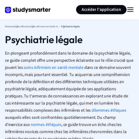
Générer des flashcards
Résumer la page
Accéder l'application
Resumes
Soins infirmiers
Soins infirmiers en santé mentale
Psychiatrie légale
Psychiatrie légale
En plongeant profondément dans le domaine de la psychiatrie légale,
ce guide complet offre une perspective éclairante sur le rôle crucial que
jouent les
soins infirmiers en santé mentale
dans ce domaine souvent
incompris, mais pourtant essentiel. Tu acquerras une compréhension
profonde de la définition et des différentes techniques utilisées en
psychiatrie légale, adéquatement équipée de ses applications
pratiques. Tu t'armeras de connaissances en explorant une étude de
cas intéressante sur la psychiatrie légale, qui met en lumière les
responsabilités complexes des infirmières et les
dilemmes éthiques
auxquels elles sont confrontées quotidiennement. Du champ
d'exercice aux
normes éthiques
, ce guide trouve un écho chez les
infirmières novices comme chez les infirmières chevronnées dans la