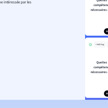
Quelles 
e intéressée par les
compétenc
nécessaires 
A
+ Add tag
Quelles 
compétenc
nécessaires 
A