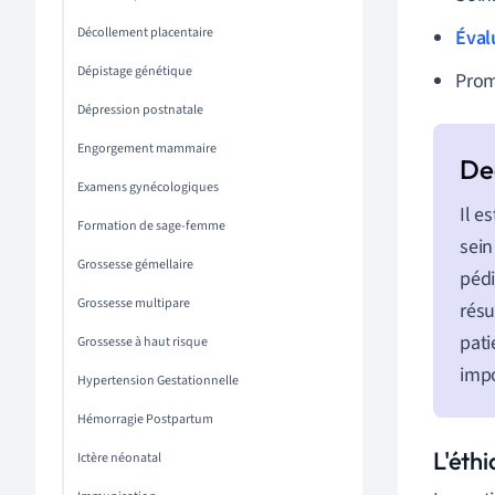
Décollement placentaire
Éval
Dépistage génétique
Prom
Dépression postnatale
Engorgement mammaire
Examens gynécologiques
Il e
Formation de sage-femme
sein
Grossesse gémellaire
pédi
Grossesse multipare
résu
pati
Grossesse à haut risque
impo
Hypertension Gestationnelle
Hémorragie Postpartum
L'éth
Ictère néonatal