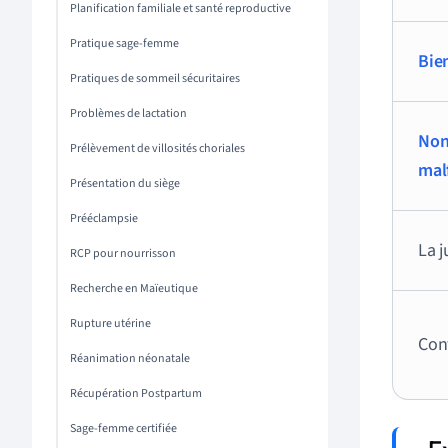
Planification familiale et santé reproductive
Pratique sage-femme
Bie
Pratiques de sommeil sécuritaires
Problèmes de lactation
Non
Prélèvement de villosités choriales
mal
Présentation du siège
Prééclampsie
La j
RCP pour nourrisson
Recherche en Maïeutique
Rupture utérine
Conf
Réanimation néonatale
Récupération Postpartum
Sage-femme certifiée