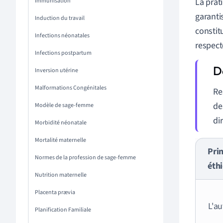
La prat
Immunisation
garanti
Induction du travail
constit
Infections néonatales
respect
Infections postpartum
Inversion utérine
Malformations Congénitales
Re
de
Modèle de sage-femme
di
Morbidité néonatale
Mortalité maternelle
Pri
Normes de la profession de sage-femme
éth
Nutrition maternelle
Placenta prævia
L'a
Planification Familiale