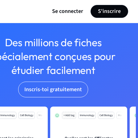
Se connecter
S'inscrire
Des millions de fiches
pécialement conçues pour
étudier facilement
Inscris-toi gratuitement
Immunology
Cell Biology
Mo
+ Add tag
Immunology
Cell Biology
Mo