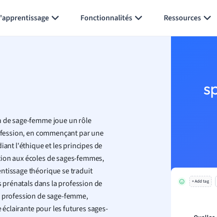
Générer des flashcards
Résumer la page
l'apprentissage
Fonctionnalités
Ressources
s
on de sage-femme joue un rôle
profession, en commençant par une
iant l'éthique et les principes de
tion aux écoles de sages-femmes,
ntissage théorique se traduit
ns prénatals dans la profession de
+ Add tag
la profession de sage-femme,
 éclairante pour les futures sages-