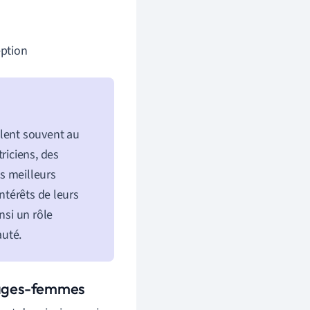
eption
llent souvent au
riciens, des
es meilleurs
ntérêts de leurs
nsi un rôle
auté.
s sages-femmes