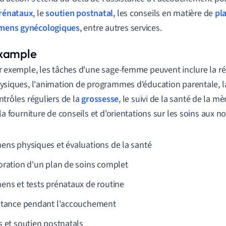
prénataux
, le
soutien postnatal
, les conseils en matière de
pla
mens gynécologiques
, entre autres services.
r exemple, les tâches d'une sage-femme peuvent inclure la r
ysiques, l'animation de programmes d'éducation parentale, la
ntrôles réguliers de la
grossesse
, le suivi de la santé de la m
 la fourniture de conseils et d'orientations sur les soins aux 
ens physiques et évaluations de la santé
oration d'un plan de soins complet
ens et tests prénataux de routine
stance pendant l'accouchement
s et soutien postnatals