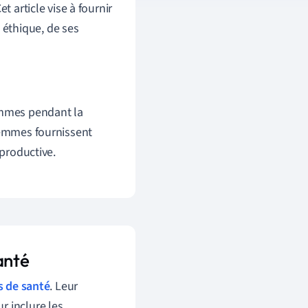
t article vise à fournir
éthique, de ses
femmes pendant la
femmes fournissent
productive.
anté
 de santé
. Leur
r inclure les