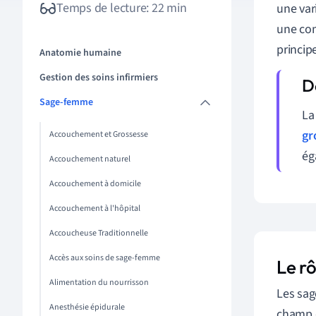
Temps de lecture: 22 min
une var
une com
princip
Anatomie humaine
Gestion des soins infirmiers
Sage-femme
La
gr
Accouchement et Grossesse
ég
Accouchement naturel
Accouchement à domicile
Accouchement à l'hôpital
Accoucheuse Traditionnelle
Accès aux soins de sage-femme
Le r
Alimentation du nourrisson
Les sag
Anesthésie épidurale
champ d