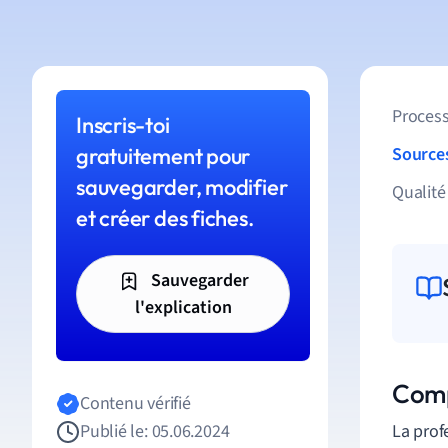
Process
Inscris-toi
gratuitement pour
Source
sauvegarder, modifier
Qualité
et créer des fiches.
Sauvegarder
l'explication
Comp
Contenu vérifié
Publié le: 05.06.2024
La prof