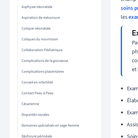
Asphyxie néonatale
soins 
les
exa
Aspiration de méconium
Colique néonatale
Coliques du nourrisson
Pa
Collaboration Pédiatrique
ph
co
Complications de la grossesse
et
Complications placentaires
Conseil en infertilité
Exam
Contact Peau à Peau
Élab
Césarienne
Exam
Disparités raciales
Assi
Domaines spécialisés en sage-femme
Soin
Déchirure périnéale