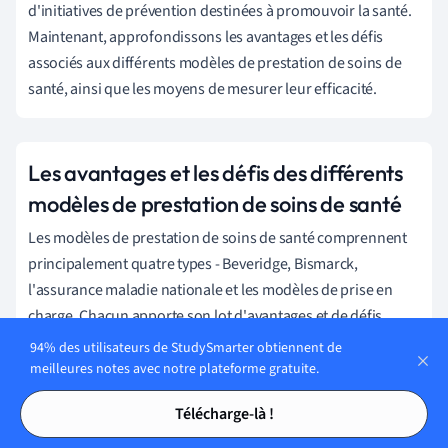
d'initiatives de prévention destinées à promouvoir la santé.
Maintenant, approfondissons les avantages et les défis
associés aux différents modèles de prestation de soins de
santé, ainsi que les moyens de mesurer leur efficacité.
Les avantages et les défis des différents
modèles de prestation de soins de santé
Les modèles de prestation de soins de santé comprennent
principalement quatre types - Beveridge, Bismarck,
l'assurance maladie nationale et les modèles de prise en
charge. Chacun apporte son lot d'avantages et de défis,
diversifiés par les contextes socio-économiques, les
94% des utilisateurs de StudySmarter obtiennent de
nuances culturelles et les décisions de politique publique.
meilleures notes avec notre plateforme gratuite.
Tables des matières
Tables des matières
Télécharge-là !
Un modèle de prestation de soins de santé est un cadre