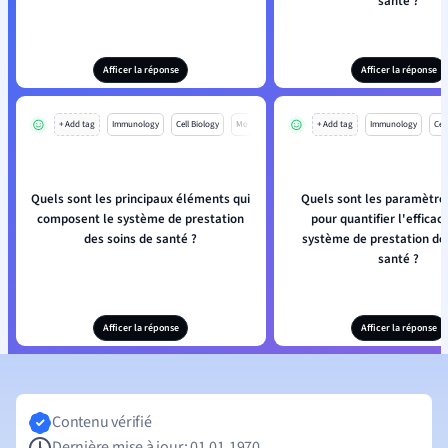
santé ?
Afficer la réponse
Afficer la réponse
+ Add tag
Immunology
Cell Biology
Mo
+ Add tag
Immunology
Cell
Quels sont les principaux éléments qui
Quels sont les paramètres
composent le système de prestation
pour quantifier l'efficac
des soins de santé ?
système de prestation de
santé ?
Afficer la réponse
Afficer la réponse
Contenu vérifié
Dernière mise à jour: 01.01.1970