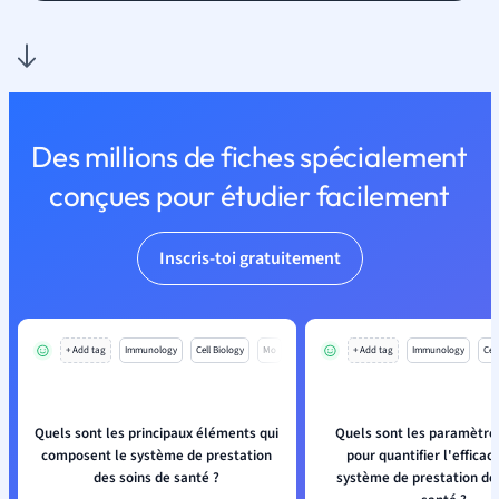
Des millions de fiches spécialement
conçues pour étudier facilement
Inscris-toi gratuitement
+ Add tag
Immunology
Cell Biology
Mo
+ Add tag
Immunology
Cell
Quels sont les principaux éléments qui
Quels sont les paramètres
composent le système de prestation
pour quantifier l'efficac
des soins de santé ?
système de prestation de