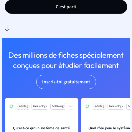
C'est parti
Des millions de fiches spécialement
conçues pour étudier facilement
Inscris-toi gratuitement
+ Add tag
Immunology
Cell Biology
Mo
+ Add tag
Immunology
Cell
Qu'est-ce qu'un système de santé
Quel rôle joue le système