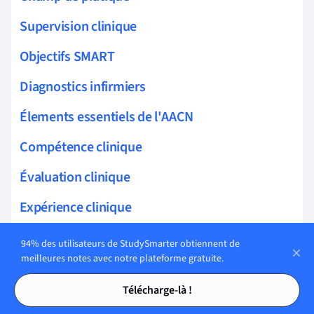
Supervision clinique
Objectifs SMART
Diagnostics infirmiers
Élements essentiels de l'AACN
Compétence clinique
Évaluation clinique
Expérience clinique
Exposition Clinique
94% des utilisateurs de StudySmarter obtiennent de
meilleures notes avec notre plateforme gratuite.
Évaluation des compétences cliniques
Tables des matières
Tables des matières
Télécharge-là !
Système de santé en Inde