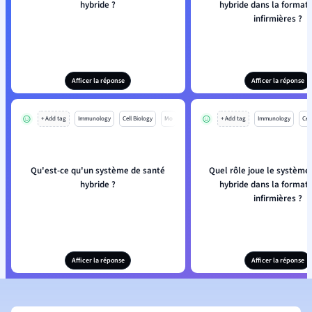
hybride ?
hybride dans la formati
infirmières ?
Afficer la réponse
Afficer la réponse
+ Add tag
Immunology
Cell Biology
Mo
+ Add tag
Immunology
Cell
Qu'est-ce qu'un système de santé
Quel rôle joue le système
hybride ?
hybride dans la formati
infirmières ?
Afficer la réponse
Afficer la réponse