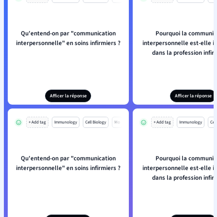
Qu'entend-on par "communication
Pourquoi la communic
interpersonnelle" en soins infirmiers ?
interpersonnelle est-elle 
dans la profession infir
Afficer la réponse
Afficer la réponse
+ Add tag
Immunology
Cell Biology
Mo
+ Add tag
Immunology
Cell
Qu'entend-on par "communication
Pourquoi la communic
interpersonnelle" en soins infirmiers ?
interpersonnelle est-elle 
dans la profession infir