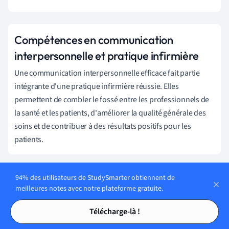
Compétences en communication
interpersonnelle et pratique infirmière
Une communication interpersonnelle efficace fait partie
intégrante d'une pratique infirmière réussie. Elles
permettent de combler le fossé entre les professionnels de
la santé et les patients, d'améliorer la qualité générale des
soins et de contribuer à des résultats positifs pour les
patients.
94% des utilisateurs de StudySmarter obtiennent de
Mise en œuvre des théories de la
meilleures notes avec notre plateforme gratuite.
communication interpersonnelle dans la
Tables des matières
Tables des matières
Télécharge-là !
pratique infirmière