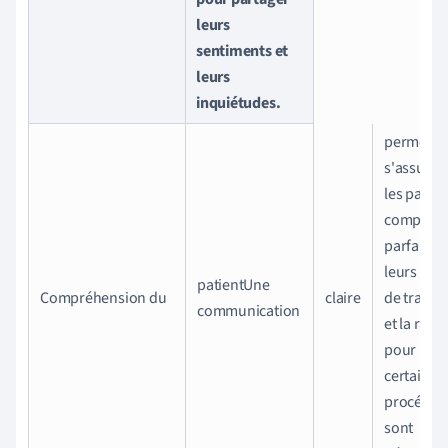
leurs
sentiments et
leurs
inquiétudes.
permet d
s'assurer
les patien
compren
parfaite
leurs pla
patientUne
Compréhension du
claire
de traite
communication
et la rais
pour laqu
certaines
procédur
sont