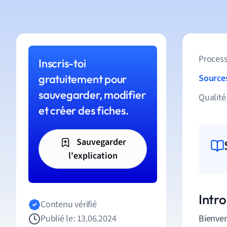
Process
Inscris-toi
gratuitement pour
Source
sauvegarder, modifier
Qualité
et créer des fiches.
Sauvegarder
l'explication
Intr
Contenu vérifié
Publié le: 13.06.2024
Bienven