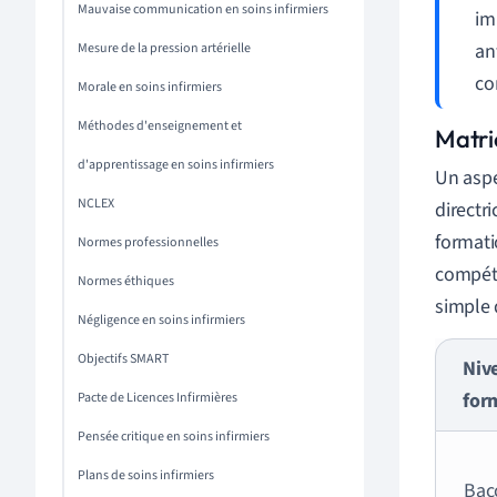
Mauvaise communication en soins infirmiers
im
an
Mesure de la pression artérielle
co
Morale en soins infirmiers
Méthodes d'enseignement et
Matri
d'apprentissage en soins infirmiers
Un aspe
NCLEX
directr
formati
Normes professionnelles
compéte
Normes éthiques
simple 
Négligence en soins infirmiers
Objectifs SMART
Niv
for
Pacte de Licences Infirmières
Pensée critique en soins infirmiers
Plans de soins infirmiers
Bac