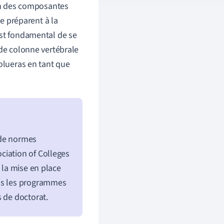
ion des composantes
se préparent à la
 est fondamental de se
 de colonne vertébrale
volueras en tant que
 de normes
ciation of Colleges
 la mise en place
uis les programmes
 de doctorat.