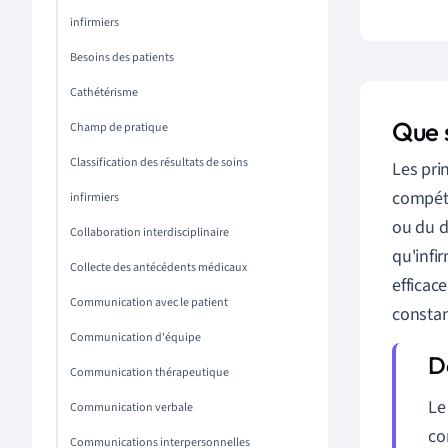
infirmiers
Besoins des patients
Cathétérisme
Que s
Champ de pratique
Classification des résultats de soins
Les pri
compéte
infirmiers
ou du d
Collaboration interdisciplinaire
qu'infi
Collecte des antécédents médicaux
efficac
Communication avec le patient
constan
Communication d'équipe
Communication thérapeutique
Le
Communication verbale
co
Communications interpersonnelles