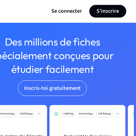
Se connecter
S'inscrire
Des millions de fiches
pécialement conçues pour
étudier facilement
Inscris-toi gratuitement
Immunology
Cell Biology
Mo
+ Add tag
Immunology
Cell Biology
Mo