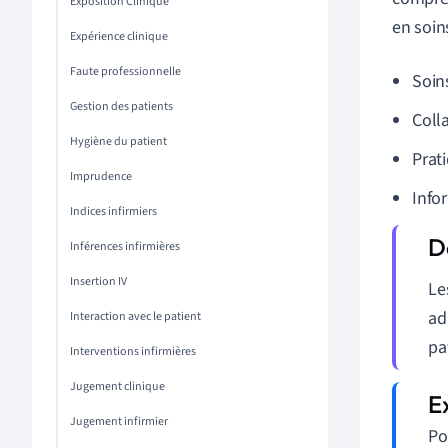
Exposition Clinique
en soins
Expérience clinique
Faute professionnelle
Soins
Gestion des patients
Coll
Hygiène du patient
Prat
Imprudence
Info
Indices infirmiers
Inférences infirmières
Insertion IV
Le
ad
Interaction avec le patient
pa
Interventions infirmières
Jugement clinique
Jugement infirmier
Po