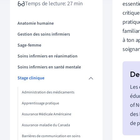
Temps de lecture: 27 min
essenti
critiqu
pratiqu
Anatomie humaine
familia
Gestion des soins infirmiers
à ton a
Sage-femme
soignan
Soins infirmiers en réanimation
Soins infirmiers en santé mentale
Stage clinique
Les 
Administration des médicaments
éduc
Apprentissage pratique
of N
des 
Assurance Médicale Américaine
de p
Assurance-maladie du Canada
Barrières de communication en soins