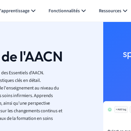
Générer des flashcards
Résumer la page
l'apprentissage
Fonctionnalités
Ressources
 de l'AACN
s
 des Essentiels d'AACN.
tiques clés en détail.
 de l'enseignement au niveau du
es soins infirmiers. Apprends
e, ainsi qu'une perspective
i sur les changements continus et
+ Add tag
eaux de la formation en soins