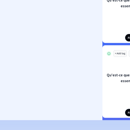
Qu'est-ce que
essen
A
+ Add tag
Qu'est-ce que
essen
A