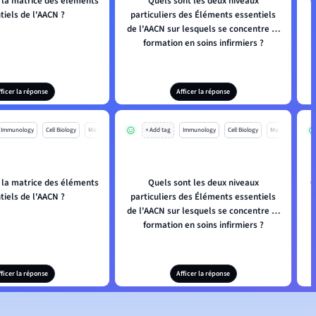
 la matrice des éléments
Quels sont les deux niveaux
Q
tiels de l'AACN ?
particuliers des Éléments essentiels
de l'AACN sur lesquels se concentre la
c
formation en soins infirmiers ?
fficer la réponse
Afficer la réponse
Immunology
Cell Biology
Mo
+ Add tag
Immunology
Cell Biology
Mo
 la matrice des éléments
Quels sont les deux niveaux
Q
tiels de l'AACN ?
particuliers des Éléments essentiels
de l'AACN sur lesquels se concentre la
c
formation en soins infirmiers ?
fficer la réponse
Afficer la réponse