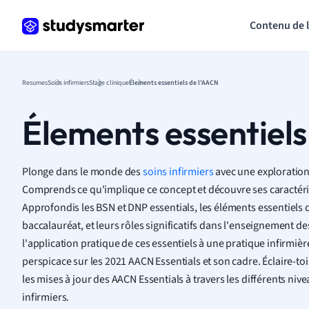
Contenu de 
Resumes
Soins infirmiers
Stage clinique
Élements essentiels de l'AACN
Élements essentiels
Plonge dans le monde des
soins infirmiers
avec une exploration
Comprends ce qu'implique ce concept et découvre ses caractéris
Approfondis les BSN et DNP essentials, les éléments essentiels
baccalauréat, et leurs rôles significatifs dans l'enseignement d
l'application pratique de ces essentiels à une pratique infirmièr
perspicace sur les 2021 AACN Essentials et son cadre. Éclaire-to
les mises à jour des AACN Essentials à travers les différents niv
infirmiers.