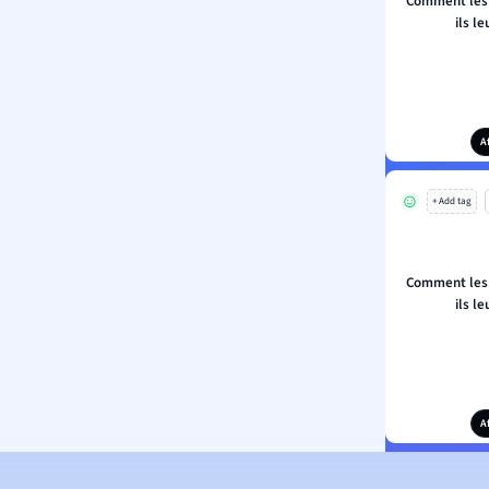
Comment les 
ils l
A
+ Add tag
Comment les 
ils l
A