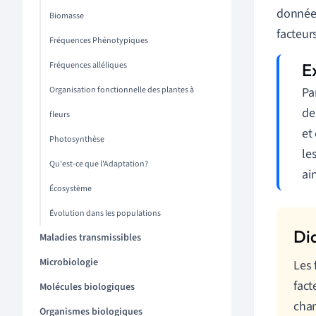
données
Biomasse
facteur
Fréquences Phénotypiques
Fréquences alléliques
Organisation fonctionnelle des plantes à
Pa
de
fleurs
et
Photosynthèse
le
Qu'est-ce que l'Adaptation?
ai
Écosystème
Évolution dans les populations
Maladies transmissibles
Microbiologie
Les 
fact
Molécules biologiques
cha
Organismes biologiques