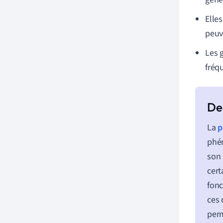
Elle
peuv
Les 
fréq
La
p
phén
son
cert
fonc
ces 
perm