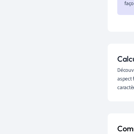
faço
Calc
Découvr
aspect 
caractè
Comm