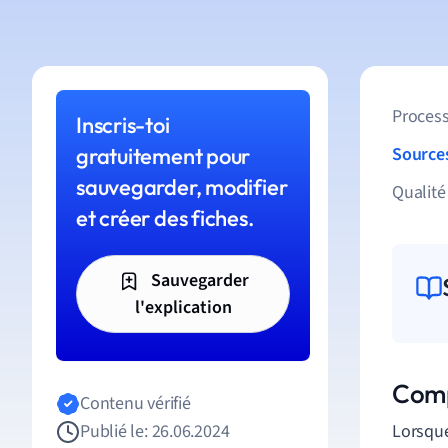
Process
Inscris-toi
gratuitement pour
Source
sauvegarder, modifier
Qualité
et créer des fiches.
Sauvegarder
l'explication
Comp
Contenu vérifié
Publié le: 26.06.2024
Lorsque