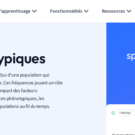
Générer des flashcards
Résumer la page
l'apprentissage
Fonctionnalités
Ressources
ypiques
s
dus d'une population qui
e. Ces fréquences jouent un rôle
'impact des facteurs
ces phénotypiques, les
opulations au fil du temps.
+ Add tag