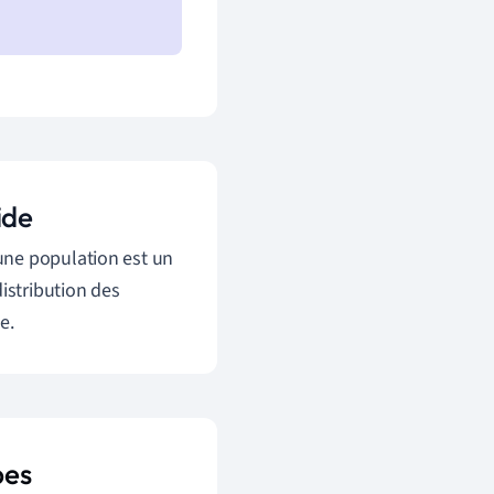
ide
une population est un
istribution des
e.
pes