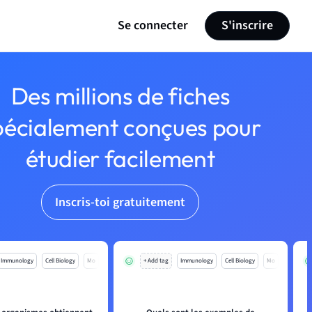
Se connecter
S'inscrire
Des millions de fiches
pécialement conçues pour
étudier facilement
Inscris-toi gratuitement
Immunology
Cell Biology
Mo
+ Add tag
Immunology
Cell Biology
Mo