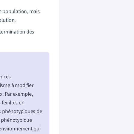
e population, mais
olution.
étermination des
ences
nisme à modifier
. Par exemple,
 feuilles en
ces phénotypiques de
té phénotypique
l'environnement qui