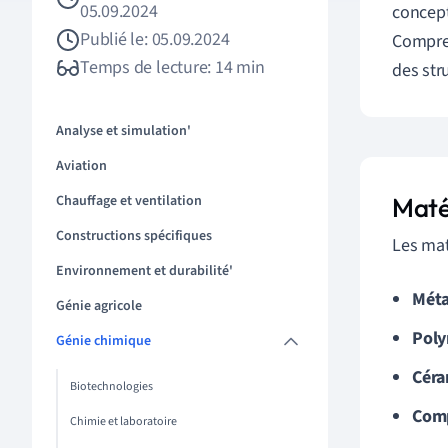
05.09.2024
concept
Publié le: 05.09.2024
Compren
Temps de lecture: 14 min
des str
Analyse et simulation'
Aviation
Chauffage et ventilation
Maté
Constructions spécifiques
Les mat
Environnement et durabilité'
Mét
Génie agricole
Pol
Génie chimique
Céra
Biotechnologies
Comp
Chimie et laboratoire