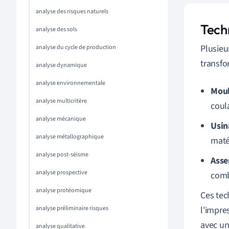
analyse des risques naturels
Tech
analyse des sols
Plusieu
analyse du cycle de production
transfo
analyse dynamique
analyse environnementale
Mou
analyse multicritère
coul
analyse mécanique
Usin
analyse métallographique
maté
analyse post-séisme
Ass
analyse prospective
comb
analyse protéomique
Ces tec
analyse préliminaire risques
l'impre
avec un
analyse qualitative