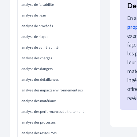
analyse de faisabilité
analyse de l'eau
En a
prop
analyse de procédés
exe
analyse de risque
faço
analyse de vulnérabilité
les 
analyse des charges
leur
analyse des dangers
maté
ingé
analyse des défaillances
offr
analyse des impacts environnementaux
revê
analyse des matériaux
analyse des performances du traitement
analyse des processus
analyse des ressources