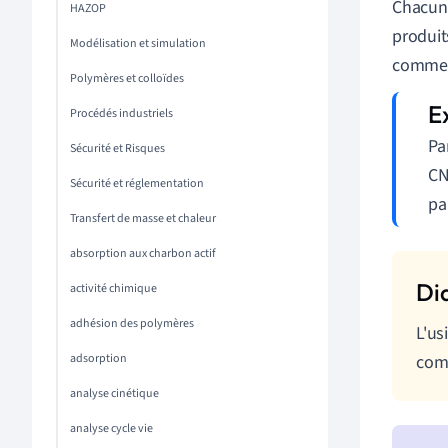
Chacune
HAZOP
produit
Modélisation et simulation
comme l
Polymères et colloïdes
Procédés industriels
Pa
Sécurité et Risques
CN
Sécurité et réglementation
pa
Transfert de masse et chaleur
absorption aux charbon actif
activité chimique
adhésion des polymères
L'us
adsorption
comp
analyse cinétique
analyse cycle vie