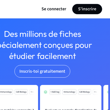
Se connecter
S'inscrire
Des millions de fiches
pécialement conçues pour
étudier facilement
Inscris-toi gratuitement
Immunology
Cell Biology
Mo
+ Add tag
Immunology
Cell Biology
Mo