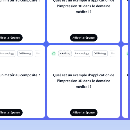
'un matériau composite ?
Quel est un exemple d'application de
C
l'impression 3D dans le domaine
médical ?
fficer la réponse
Afficer la réponse
Immunology
Cell Biology
Mo
+ Add tag
Immunology
Cell Biology
Mo
'un matériau composite ?
Quel est un exemple d'application de
C
l'impression 3D dans le domaine
médical ?
fficer la réponse
Afficer la réponse