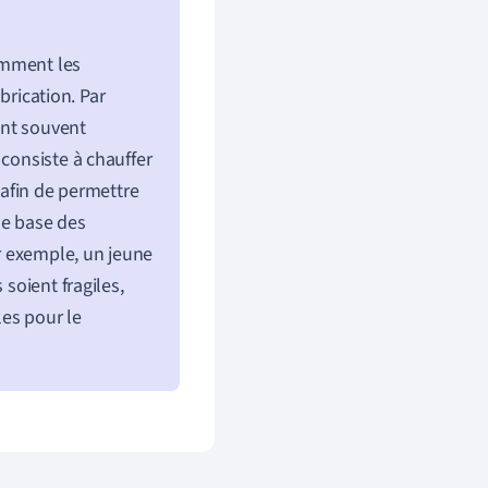
omment les
brication. Par
sont souvent
 consiste à chauffer
 afin de permettre
de base des
ar exemple, un jeune
 soient fragiles,
les pour le