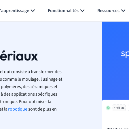
Générer des flashcards
Résumer la page
l'apprentissage
Fonctionnalités
Ressources
tériaux
s
el qui consiste à transformer des
es comme le moulage, l'usinage et
s polymères, des céramiques et
à des applications spécifiques
ctronique. Pour optimiser la
et la
robotique
sont de plus en
+ Add tag