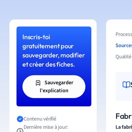
Process
Inscris-toi
gratuitement pour
Source
sauvegarder, modifier
Qualité
et créer des fiches.
Sauvegarder
l'explication
Fabr
Contenu vérifié
Dernière mise à jour:
La fabr