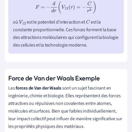
F
=
−
d
d
r
(
V
12
(
r
)
=
−
C
r
6
)
où
est le potentiel d'interaction et
est la
V
12
C
constante proportionnelle. Ces forces forment la base
des attractions moléculaires qui configurent la biologie
des cellules et la technologie moderne.
Force de Van der Waals Exemple
Les
forces de Van der Waals
sont un sujet fascinant en
ingénierie, chimie et biologie. Elles représentent des forces
attractives ou répulsives non covalentes entre atomes,
molécules et surfaces. Bien que faibles individuellement,
leur impact collectif peut influer de manière significative sur
les propriétés physiques des matériaux.