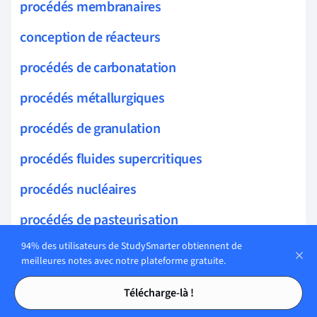
procédés membranaires
conception de réacteurs
procédés de carbonatation
procédés métallurgiques
procédés de granulation
procédés fluides supercritiques
procédés nucléaires
procédés de pasteurisation
94% des utilisateurs de StudySmarter obtiennent de
procédés hydrométallurgiques
meilleures notes avec notre plateforme gratuite.
procédés innovants
Tables des matières
Tables des matières
Télécharge-là !
procédés pétrochimiques