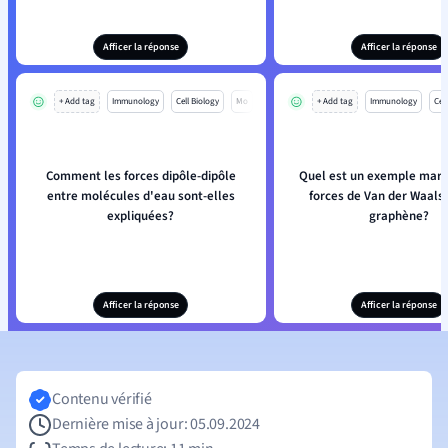
Afficer la réponse
Afficer la réponse
+ Add tag
Immunology
Cell Biology
Mo
+ Add tag
Immunology
Cell
Comment les forces dipôle-dipôle
Quel est un exemple mar
entre molécules d'eau sont-elles
forces de Van der Waals 
expliquées?
graphène?
Afficer la réponse
Afficer la réponse
Contenu vérifié
Dernière mise à jour: 05.09.2024