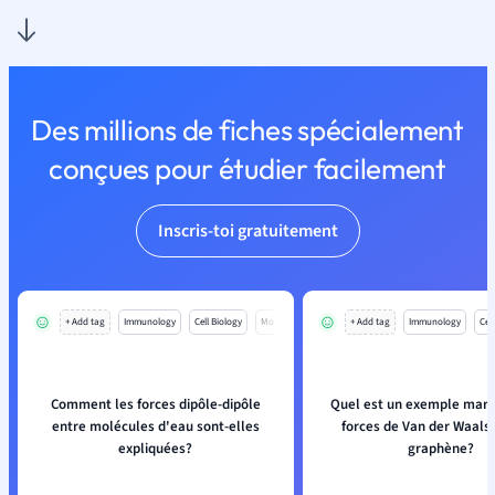
Des millions de fiches spécialement
conçues pour étudier facilement
Inscris-toi gratuitement
+ Add tag
Immunology
Cell Biology
Mo
+ Add tag
Immunology
Cell
Comment les forces dipôle-dipôle
Quel est un exemple mar
entre molécules d'eau sont-elles
forces de Van der Waals 
expliquées?
graphène?