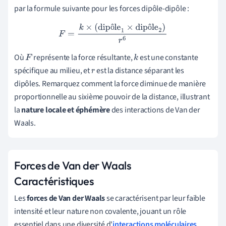
par la formule suivante pour les forces dipôle-dipôle :
ô
ô
F
=
k
×
(dipôle
1
×
dipôle
2
)
r
6
Où
représente la force résultante,
est une constante
F
k
spécifique au milieu, et
est la distance séparant les
r
dipôles. Remarquez comment la force diminue de manière
proportionnelle au sixième pouvoir de la distance, illustrant
la
nature locale et éphémère
des interactions de Van der
Waals.
Forces de Van der Waals
Caractéristiques
Les
forces de Van der Waals
se caractérisent par leur faible
intensité et leur nature non covalente, jouant un rôle
essentiel dans une diversité d'
interactions moléculaires
.