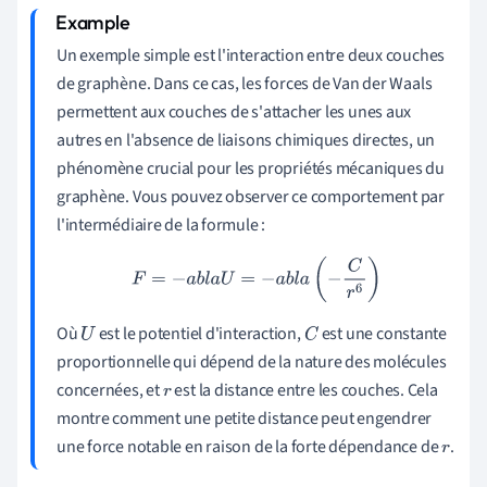
Un exemple simple est l'interaction entre deux couches
de graphène. Dans ce cas, les forces de Van der Waals
permettent aux couches de s'attacher les unes aux
autres en l'absence de liaisons chimiques directes, un
phénomène crucial pour les propriétés mécaniques du
graphène. Vous pouvez observer ce comportement par
l'intermédiaire de la formule :
F
=
−
a
b
l
a
U
=
−
a
b
l
a
(
−
C
r
6
)
Où
est le potentiel d'interaction,
est une constante
U
C
proportionnelle qui dépend de la nature des molécules
concernées, et
est la distance entre les couches. Cela
r
montre comment une petite distance peut engendrer
une force notable en raison de la forte dépendance de
.
r