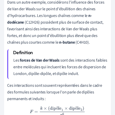
Dans un autre exemple, considérons l'influence des forces
de Van der Waals sur le point d'ébullition des chaines
d'hydrocarbures. Les longues chaînes comme le
n-
dodécane
(C12H26) possèdent plus de surface de contact,
favorisant ainsi des interactions de Van der Waals plus
fortes, et donc un point d'ébullition plus élevé que des
chaînes plus courtes comme le
n-butane
(C4H10).
Les
forces de Van der Waals
sont des interactions faibles
entre molécules qui incluent les forces de dispersion de
London, dipôle-dipôle, et dipôle induit.
Ces interactions sont souvent représentées dans le cadre
des formules suivantes lorsque l'on parle de dipôles
permanents et induits :
ô
ô
F
=
k
×
(dipôle
1
×
dipôle
2
)
r
6