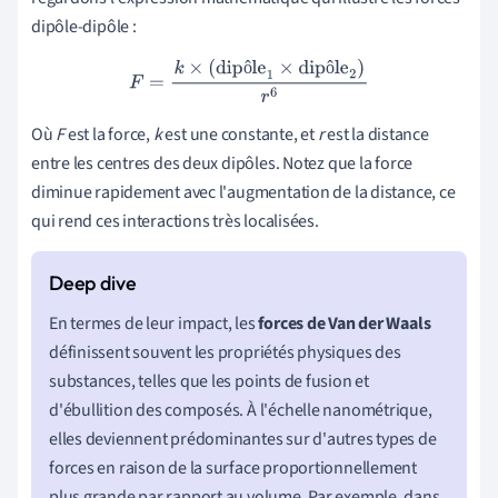
dipôle-dipôle :
ô
ô
F
=
k
×
(dipôle
1
×
dipôle
2
)
r
6
Où
F
est la force,
k
est une constante, et
r
est la distance
entre les centres des deux dipôles. Notez que la force
diminue rapidement avec l'augmentation de la distance, ce
qui rend ces interactions très localisées.
En termes de leur impact, les
forces de Van der Waals
définissent souvent les propriétés physiques des
substances, telles que les points de fusion et
d'ébullition des composés. À l'échelle nanométrique,
elles deviennent prédominantes sur d'autres types de
forces en raison de la surface proportionnellement
plus grande par rapport au volume. Par exemple, dans