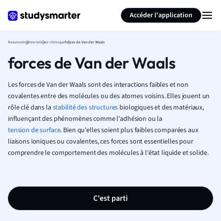
Générer des flashcards
Résumer la page
Accéder l'application
Resumes
Ingénierie
Génie chimique
forces de Van der Waals
forces de Van der Waals
Les forces de Van der Waals sont des interactions faibles et non
covalentes entre des molécules ou des atomes voisins. Elles jouent un
rôle clé dans la
stabilité des structures
biologiques et des matériaux,
influençant des phénomènes comme l'adhésion ou la
tension de surface
. Bien qu'elles soient plus faibles comparées aux
liaisons ioniques ou covalentes, ces forces sont essentielles pour
comprendre le comportement des molécules à l'état liquide et solide.
C'est parti