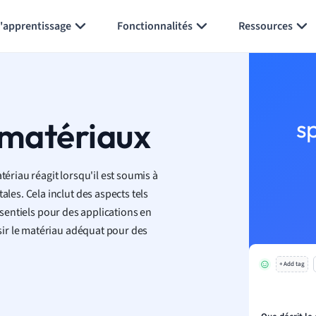
Générer des flashcards
Résumer la page
l'apprentissage
Fonctionnalités
Ressources
matériaux
s
riau réagit lorsqu'il est soumis à
es. Cela inclut des aspects tels
ssentiels pour des applications en
ir le matériau adéquat pour des
+ Add tag