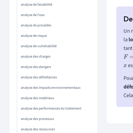
analyse de faisabilité
analyse de l'eau
analyse de procédés
Un 
analyse de risque
la
l
analyse de vulnérabilité
tant
analyse des charges
F
=
k
es
x
analyse des dangers
Pour
analyse des défaillances
déf
analyse des impacts environnementaux
Cela
analyse des matériaux
analyse des performances du traitement
analyse des processus
analyse des ressources