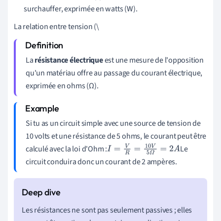
surchauffer, exprimée en watts (W).
La relation entre tension (\
La
résistance électrique
est une mesure de l'opposition
qu'un matériau offre au passage du courant électrique,
exprimée en ohms (Ω).
Si tu as un circuit simple avec une source de tension de
10 volts et une résistance de 5 ohms, le courant peut être
calculé avec la loi d'Ohm :
Le
I
=
V
R
=
10
V
5
Ω
=
2
A
circuit conduira donc un courant de 2 ampères.
Les résistances ne sont pas seulement passives ; elles