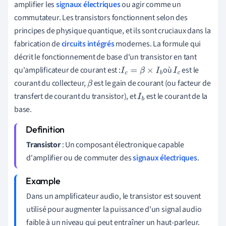
amplifier les
signaux électriques
ou agir comme un
commutateur. Les transistors fonctionnent selon des
principes de physique quantique, et ils sont cruciaux dans la
fabrication de
circuits intégrés
modernes. La formule qui
décrit le fonctionnement de base d'un transistor en tant
qu'amplificateur de courant est :
où
est le
I
c
=
β
×
I
b
I
c
courant du collecteur,
est le gain de courant (ou facteur de
β
transfert de courant du transistor), et
est le courant de la
I
b
base.
Transistor
: Un composant électronique capable
d'amplifier ou de commuter des
signaux électriques
.
Dans un amplificateur audio, le transistor est souvent
utilisé pour augmenter la puissance d'un signal audio
faible à un niveau qui peut entraîner un haut-parleur.