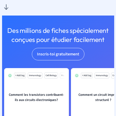
Des millions de fiches spécialement
conçues pour étudier facilement
Inscris-toi gratuitement
+ Add tag
Immunology
Cell Biology
Mo
+ Add tag
Immunology
Cell
Comment les transistors contribuent-
Comment un circuit imprim
ils aux circuits électroniques?
structuré ?