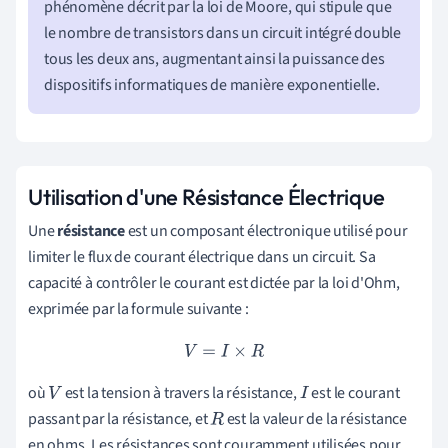
phénomène décrit par la loi de Moore, qui stipule que
le nombre de transistors dans un circuit intégré double
tous les deux ans, augmentant ainsi la puissance des
dispositifs informatiques de manière exponentielle.
Utilisation d'une Résistance Électrique
Une
résistance
est un composant électronique utilisé pour
limiter le flux de courant électrique dans un circuit. Sa
capacité à contrôler le courant est dictée par la loi d'Ohm,
exprimée par la formule suivante :
V
=
I
×
R
où
est la tension à travers la résistance,
est le courant
V
I
passant par la résistance, et
est la valeur de la résistance
R
en ohms. Les résistances sont couramment utilisées pour