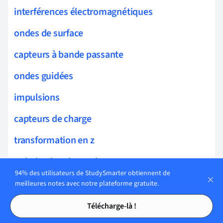
interférences électromagnétiques
ondes de surface
capteurs à bande passante
ondes guidées
impulsions
capteurs de charge
transformation en z
polarisation des ondes
94% des utilisateurs de StudySmarter obtiennent de
analyse des signaux de capteur
meilleures notes avec notre plateforme gratuite.
Tables des matières
Tables des matières
force de Lorentz
Télécharge-là !