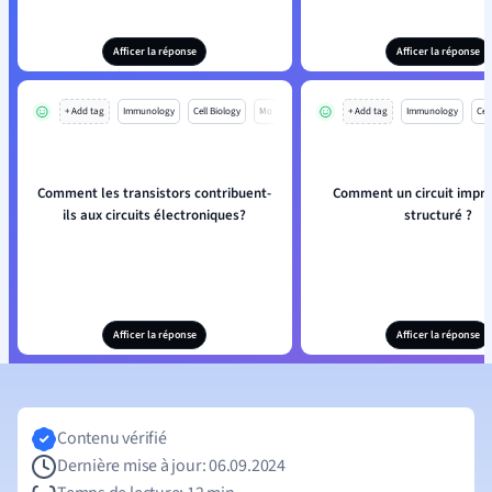
Afficer la réponse
Afficer la réponse
+ Add tag
Immunology
Cell Biology
Mo
+ Add tag
Immunology
Cell
Comment les transistors contribuent-
Comment un circuit imprim
ils aux circuits électroniques?
structuré ?
Afficer la réponse
Afficer la réponse
Contenu vérifié
Dernière mise à jour: 06.09.2024