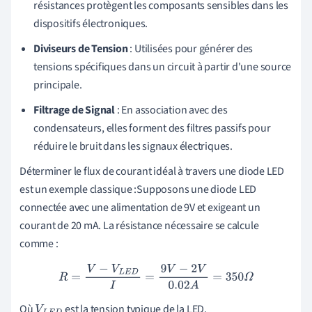
résistances protègent les composants sensibles dans les
dispositifs électroniques.
Diviseurs de Tension
: Utilisées pour générer des
tensions spécifiques dans un circuit à partir d'une source
principale.
Filtrage de Signal
: En association avec des
condensateurs, elles forment des filtres passifs pour
réduire le bruit dans les signaux électriques.
Déterminer le flux de courant idéal à travers une diode LED
est un exemple classique :Supposons une diode LED
connectée avec une alimentation de 9V et exigeant un
courant de 20 mA. La résistance nécessaire se calcule
comme :
R
=
V
−
V
L
E
D
I
=
9
V
−
2
V
0.02
A
=
350
Ω
Où
est la tension typique de la LED.
V
L
E
D