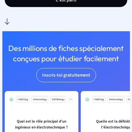
C'est parti
Des millions de fiches spécialement
conçues pour étudier facilement
Inscris-toi gratuitement
+ Add tag
Immunology
Cell Biology
Mo
+ Add tag
Immunology
Cell
Quel est le rôle principal d'un
Quelle est la définiti
ingénieur en électrotechnique ?
l'électrotechniqu