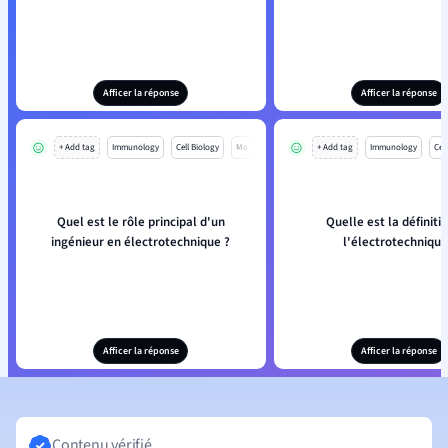
Afficer la réponse
Afficer la réponse
+ Add tag
Immunology
Cell Biology
Mo
+ Add tag
Immunology
Cell
Quel est le rôle principal d'un
Quelle est la définiti
ingénieur en électrotechnique ?
l'électrotechniqu
Afficer la réponse
Afficer la réponse
Contenu vérifié