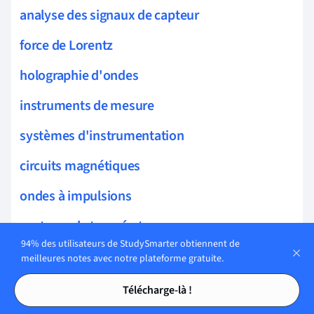
analyse des signaux de capteur
force de Lorentz
holographie d'ondes
instruments de mesure
systèmes d'instrumentation
circuits magnétiques
ondes à impulsions
capteurs de température
94% des utilisateurs de StudySmarter obtiennent de
capteurs chimiques
meilleures notes avec notre plateforme gratuite.
Tables des matières
Tables des matières
magnétisme appliqué
Télécharge-là !