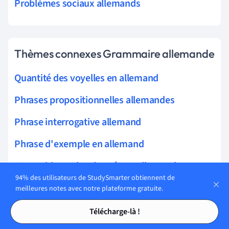
Problèmes sociaux allemands
Thèmes connexes Grammaire allemande
Quantité des voyelles en allemand
Phrases propositionnelles allemandes
Phrase interrogative allemand
Phrase d'exemple en allemand
Proposition subordonnée en allemand
94% des utilisateurs de StudySmarter obtiennent de
Proposition relative allemande
meilleures notes avec notre plateforme gratuite.
Tables des matières
Tables des matières
Questions indirectes en allemand
Télécharge-là !