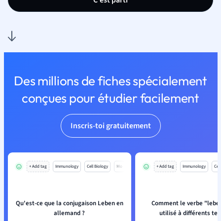
C'est parti
Des millions de fiches spécialement
conçues pour étudier facilement
Inscris-toi gratuitement
+ Add tag
Immunology
Cell Biology
Mo
+ Add tag
Immunology
Cell
Qu'est-ce que la conjugaison Leben en
Comment le verbe "leben
allemand ?
utilisé à différents te