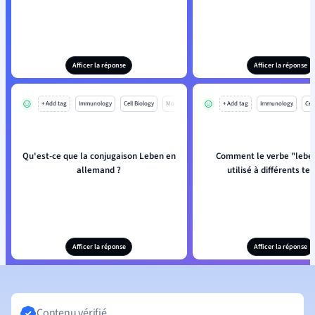
Afficer la réponse
Afficer la réponse
+ Add tag
Immunology
Cell Biology
Mo
+ Add tag
Immunology
Cell
Qu'est-ce que la conjugaison Leben en
Comment le verbe "leben
allemand ?
utilisé à différents te
Afficer la réponse
Afficer la réponse
Contenu vérifié