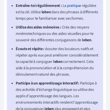
Entraîne-toi régulièrement :
La
pratique
régulière
est la clé. Utilise
leben
dans des phrases à différents
temps pour te familiariser avec ses formes.
Utilise des aides mémoires :
Crée des moyens
mnémotechniques ou des aides visuelles pour te
souvenir des différentes conjugaisons de
leben
.
Écoute et répète :
écouter des locuteurs natifs et
répéter après eux peut améliorer considérablement
ta capacité à conjuguer
leben
correctement. Cela
aide à la prononciation et à la compréhension du
déroulement naturel des phrases.
Participe à un apprentissage interactif :
Participe à
des activités d'échange linguistique ou utilise des
applis d'apprentissage des langues. Les
environnements interactifs rendent l'apprentissage
de la conjugaison
leben
plus engageant et plus