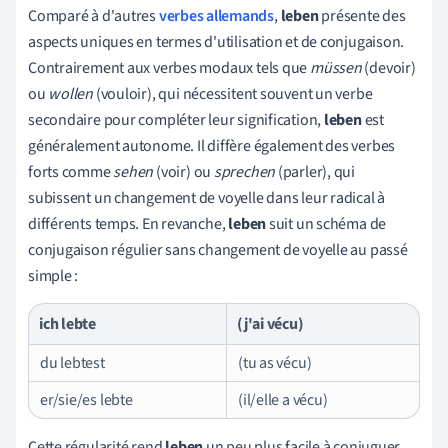
Comparé à d'autres
verbes allemands
,
leben
présente des
aspects uniques en termes d'utilisation et de conjugaison.
Contrairement aux verbes modaux tels que
müssen
(devoir)
ou
wollen
(vouloir), qui nécessitent souvent un verbe
secondaire pour compléter leur signification,
leben
est
généralement autonome. Il diffère également des verbes
forts comme
sehen
(voir) ou
sprechen
(parler), qui
subissent un changement de voyelle dans leur radical à
différents temps. En revanche,
leben
suit un schéma de
conjugaison régulier sans changement de voyelle au passé
simple :
ich lebte
(j'ai vécu)
du lebtest
(tu as vécu)
er/sie/es lebte
(il/elle a vécu)
Cette régularité rend
leben
un peu plus facile à conjuguer