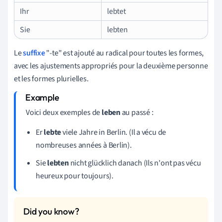
Ihr
lebtet
Sie
lebten
Le
suffixe
"-te" est ajouté au radical pour toutes les formes,
avec les ajustements appropriés pour la deuxième personne
et les formes plurielles.
Voici deux exemples de
leben
au passé :
Er
lebte
viele Jahre in Berlin. (Il a vécu de
nombreuses années à Berlin).
Sie
lebten
nicht glücklich danach (Ils n'ont pas vécu
heureux pour toujours).