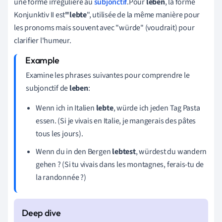
une forme irrégulière au
subjonctif
.Pour
leben
, la forme
Konjunktiv II est
"lebte
", utilisée de la même manière pour
les pronoms mais souvent avec "würde" (voudrait) pour
clarifier l'humeur.
Examine les phrases suivantes pour comprendre le
subjonctif de
leben
:
Wenn ich in Italien
lebte
, würde ich jeden Tag Pasta
essen. (Si je vivais en Italie, je mangerais des pâtes
tous les jours).
Wenn du in den Bergen
lebtest
, würdest du wandern
gehen ? (Si tu vivais dans les montagnes, ferais-tu de
la randonnée ?)