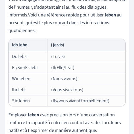
de l'humeur, s'adaptant ainsi au flux des dialogues
informels.Voici une référence rapide pour utiliser
leben
au
présent, qui est le plus courant dans les interactions
quotidiennes :
Ich lebe
(je vis)
Du lebst
(Tu vis)
Er/Sie/Es lebt
(Il/Elle/Il vit)
Wir leben
(Nous vivons)
Ihr lebt
(Vous vivez tous)
Sie leben
(Ils/vous vivent formellement)
Employer
leben
avec précision lors d'une conversation
renforce ta capacité à entrer en contact avec des locuteurs
natifs et à t'exprimer de manière authentique.