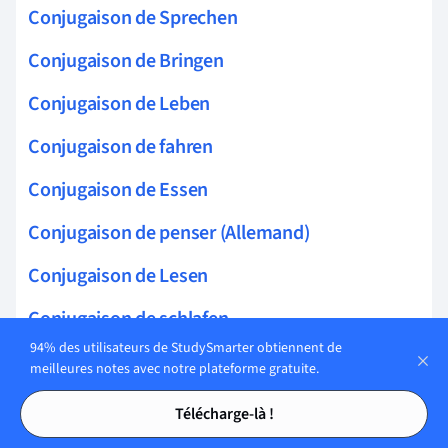
Conjugaison de Sprechen
Conjugaison de Bringen
Conjugaison de Leben
Conjugaison de fahren
Conjugaison de Essen
Conjugaison de penser (Allemand)
Conjugaison de Lesen
Conjugaison de schlafen
94% des utilisateurs de StudySmarter obtiennent de
Conjugaison de verstehen
meilleures notes avec notre plateforme gratuite.
Tables des matières
Tables des matières
Conjugaison de Treffen
Télécharge-là !
Conjugaison de suchen