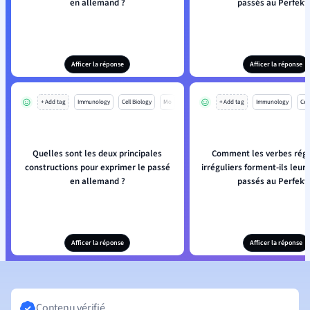
en allemand ?
passés au Perfekt
Afficer la réponse
Afficer la réponse
+ Add tag
Immunology
Cell Biology
Mo
+ Add tag
Immunology
Cell
Quelles sont les deux principales
Comment les verbes régu
constructions pour exprimer le passé
irréguliers forment-ils leurs
en allemand ?
passés au Perfekt
Afficer la réponse
Afficer la réponse
Contenu vérifié