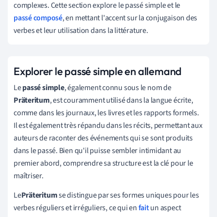
complexes. Cette section explore le passé simple et le
passé composé
, en mettant l'accent sur la conjugaison des
verbes et leur utilisation dans la littérature.
Explorer le passé simple en allemand
Le
passé simple
, également connu sous le nom de
Präteritum
, est couramment utilisé dans la langue écrite,
comme dans les journaux, les livres et les rapports formels.
Il est également très répandu dans les récits, permettant aux
auteurs de raconter des événements qui se sont produits
dans le passé. Bien qu'il puisse sembler intimidant au
premier abord, comprendre sa structure est la clé pour le
maîtriser.
Le
Präteritum
se distingue par ses formes uniques pour les
verbes réguliers et irréguliers, ce qui en
fait
un aspect