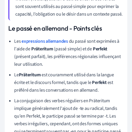
sont souvent utilisés au passé simple pour exprimer la
capacité, l'obligation ou le désir dans un contexte passé.
Le passé en allemand - Points clés
Les
expressions allemandes
du passé sont exprimées à
l'aide de
Präteritum
(passé simple) et de
Perfekt
(présent parfait), les préférences régionales influençant
leur utilisation.
Le
Präteritum
est couramment utilisé dans la langue
écrite et le discours formel, tandis que le
Perfekt
est
préféré dans les conversations en allemand.
La conjugaison des verbes réguliers en Präteritum
implique généralement l'ajout de -te au radical, tandis
qu'en Perfekt, le participe passé se termine par -t. Les
verbes irréguliers, cependant, ont des formes uniques
qui se terminent souvent par -en pour le participe passé