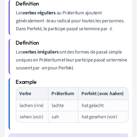
Les
verbes réguliers
au Präteritum ajoutent
généralement
-te
au radical pour toutes les personnes.
Dans Perfekt, le participe passé se termine par
-t
.
Les
verbes irréguliers
ont des formes de passé simple
uniques en Präteritum et leur participe passé se termine
souvent par
-en
pour Perfekt.
Verbe
Präteritum
Perfekt (avec
haben
)
lachen (rire)
lachte
hat gelacht
sehen (voir)
sah
hat gesehen (voir)