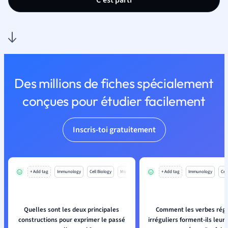
C'est parti
Des millions de fiches spécialement
conçues pour étudier facilement
Inscris-toi gratuitement
+ Add tag
Immunology
Cell Biology
Mo
+ Add tag
Immunology
Cell
Quelles sont les deux principales
Comment les verbes régu
constructions pour exprimer le passé
irréguliers forment-ils leurs