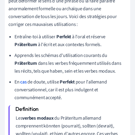
peut déformer le sens d'une phrase ou la faire paraître
anormalement formelle ou archaïque dans une
conversation de tous les jours. Voici des stratégies pour
corriger ces mauvaises utilisations :
Entraîne-toi à utiliser
Perfekt
à l'oral et réserve
Präteritum
à l'écrit et aux contextes formels.
Apprends les schémas d'utilisation courants du
Präteritum
dans les verbes fréquemment utilisés dans
les récits, tels que haben, sein et les verbes modaux.
En
cas
de doute, utilise
Perfekt
pour l'allemand
conversationnel, car il est plus indulgent et
communément accepté.
Les
verbes modaux
du Präteritum allemand
comprennent könnten (pourrait), sollten (devrait),
wollten (voulait), et bien d'autres encore. Ces verbes