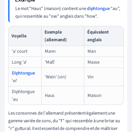
Le mot "Haus" (maison) contient une
diphtongue
"au",
qui ressemble au "ow" anglais dans "how".
Exemple
Équivalent
Voyelle
(allemand)
anglais
'a' court
Mann
Man
Long 'a'
'Maß'
Masse
Diphtongue
'Wein' (vin)
Vin
'ei'
Diphtongue
Haus
Maison
'au
Les consonnes de l'allemand présentent également une
gamme variée de sons, du "f" qui ressemble à une brise au
"r" guttural. Il est essentiel de comprendre et de maîtriser