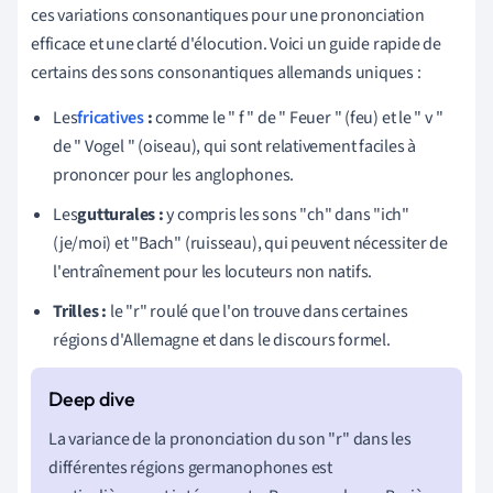
ces variations consonantiques pour une prononciation
efficace et une clarté d'élocution. Voici un guide rapide de
certains des sons consonantiques allemands uniques :
Les
fricatives
:
comme le " f " de " Feuer " (feu) et le " v "
de " Vogel " (oiseau), qui sont relativement faciles à
prononcer pour les anglophones.
Les
gutturales :
y compris les sons "ch" dans "ich"
(je/moi) et "Bach" (ruisseau), qui peuvent nécessiter de
l'entraînement pour les locuteurs non natifs.
Trilles :
le "r" roulé que l'on trouve dans certaines
régions d'Allemagne et dans le discours formel.
La variance de la prononciation du son "r" dans les
différentes régions germanophones est