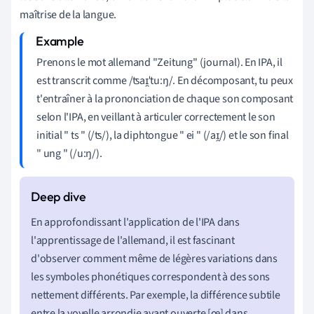
maîtrise de la langue.
Prenons le mot allemand "Zeitung" (journal). En IPA, il
est transcrit comme /ʦaɪ̯ˈtuːŋ/. En décomposant, tu peux
t'entraîner à la prononciation de chaque son composant
selon l'IPA, en veillant à articuler correctement le son
initial " ts " (/ʦ/), la diphtongue " ei " (/aɪ̯/) et le son final
" ung " (/uːŋ/).
En approfondissant l'application de l'IPA dans
l'apprentissage de l'allemand, il est fascinant
d'observer comment même de légères variations dans
les symboles phonétiques correspondent à des sons
nettement différents. Par exemple, la différence subtile
entre la voyelle arrondie avant ouverte [œ] dans