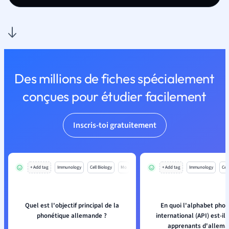
Des millions de fiches spécialement
conçues pour étudier facilement
Inscris-toi gratuitement
+ Add tag
Immunology
Cell Biology
Mo
+ Add tag
Immunology
Cell
Quel est l'objectif principal de la
En quoi l'alphabet pho
phonétique allemande ?
international (API) est-il 
apprenants d'allema