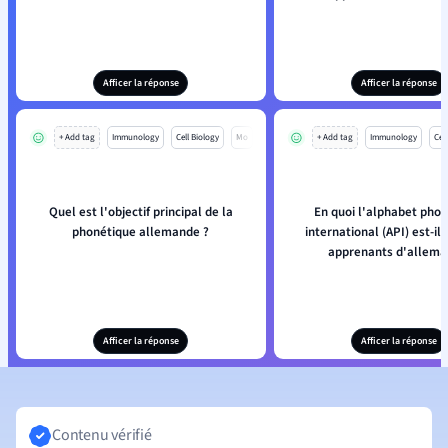
Afficer la réponse
Afficer la réponse
+ Add tag
Immunology
Cell Biology
Mo
+ Add tag
Immunology
Cell
Quel est l'objectif principal de la
En quoi l'alphabet pho
phonétique allemande ?
international (API) est-il 
apprenants d'allema
Afficer la réponse
Afficer la réponse
Contenu vérifié