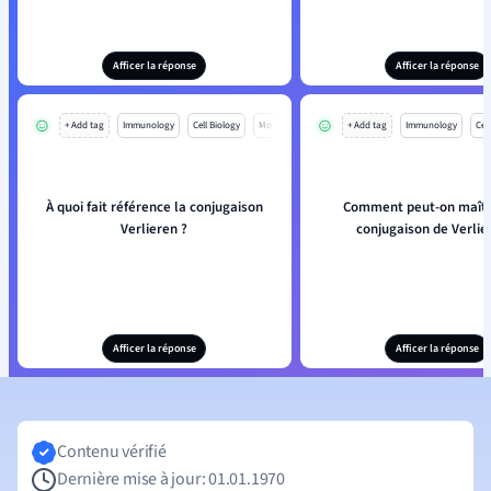
Afficer la réponse
Afficer la réponse
+ Add tag
Immunology
Cell Biology
Mo
+ Add tag
Immunology
Cell
À quoi fait référence la conjugaison
Comment peut-on maîtri
Verlieren ?
conjugaison de Verlie
Afficer la réponse
Afficer la réponse
Contenu vérifié
Dernière mise à jour: 01.01.1970