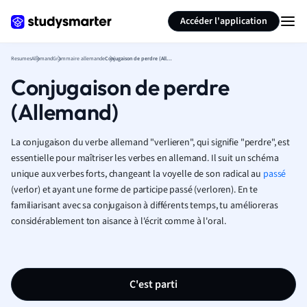
Générer des flashcards
Résumer la page
Accéder l'application
Resumes
Allemand
Grammaire allemande
Conjugaison de perdre (Allemand)
Conjugaison de perdre
(Allemand)
La conjugaison du verbe allemand "verlieren", qui signifie "perdre", est
essentielle pour maîtriser les verbes en allemand. Il suit un schéma
unique aux verbes forts, changeant la voyelle de son radical au
passé
(verlor) et ayant une forme de participe passé (verloren). En te
familiarisant avec sa conjugaison à différents temps, tu amélioreras
considérablement ton aisance à l'écrit comme à l'oral.
C'est parti