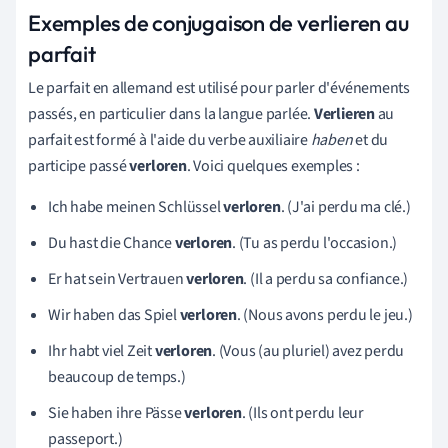
Exemples de conjugaison de verlieren au
parfait
Le parfait en allemand est utilisé pour parler d'événements
passés, en particulier dans la langue parlée.
Verlieren
au
parfait est formé à l'aide du verbe auxiliaire
haben
et du
participe passé
verloren
. Voici quelques exemples :
Ich habe meinen Schlüssel
verloren
. (J'ai perdu ma clé.)
Du hast die Chance
verloren
. (Tu as perdu l'occasion.)
Er hat sein Vertrauen
verloren
. (Il a perdu sa confiance.)
Wir haben das Spiel
verloren
. (Nous avons perdu le jeu.)
Ihr habt viel Zeit
verloren
. (Vous (au pluriel) avez perdu
beaucoup de temps.)
Sie haben ihre Pässe
verloren
. (Ils ont perdu leur
passeport.)