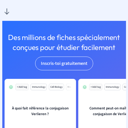
Des millions de fiches spécialement
conçues pour étudier facilement
Inscris-toi gratuitement
+ Add tag
Immunology
Cell Biology
Mo
+ Add tag
Immunology
Cell
À quoi fait référence la conjugaison
Comment peut-on maîtri
Verlieren ?
conjugaison de Verlie