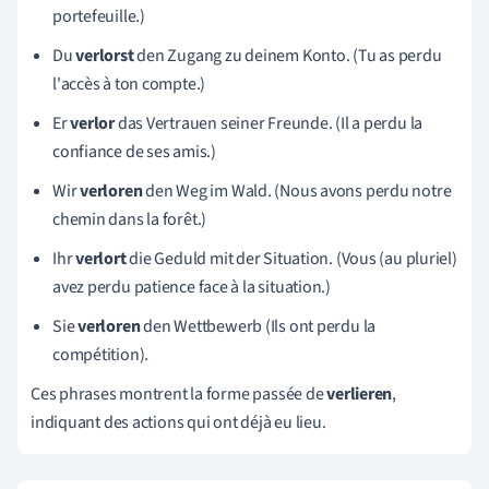
portefeuille.)
Du
verlorst
den Zugang zu deinem Konto. (Tu as perdu
l'accès à ton compte.)
Er
verlor
das Vertrauen seiner Freunde. (Il a perdu la
confiance de ses amis.)
Wir
verloren
den Weg im Wald. (Nous avons perdu notre
chemin dans la forêt.)
Ihr
verlort
die Geduld mit der Situation. (Vous (au pluriel)
avez perdu patience face à la situation.)
Sie
verloren
den Wettbewerb (Ils ont perdu la
compétition).
Ces phrases montrent la forme passée de
verlieren
,
indiquant des actions qui ont déjà eu lieu.