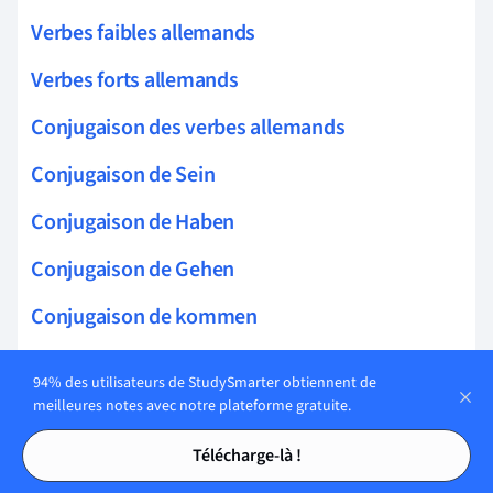
Verbes faibles allemands
Verbes forts allemands
Conjugaison des verbes allemands
Conjugaison de Sein
Conjugaison de Haben
Conjugaison de Gehen
Conjugaison de kommen
Conjugaison de machen
94% des utilisateurs de StudySmarter obtiennent de
meilleures notes avec notre plateforme gratuite.
Conjugaison de Geben
Tables des matières
Tables des matières
Conjugaison de nehmen
Télécharge-là !