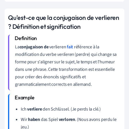
Qu'est-ce que la conjugaison de verlieren
? Définition et signification
La
conjugaison de
verlieren
fait
référence à la
modification du verbe
verlieren
(perdre) qui change sa
forme pour s'aligner sur le sujet, le temps et l'humeur
dans une phrase. Cette transformation est essentielle
pour créer des énoncés significatifs et
grammaticalement corrects en allemand.
Ich
verliere
den Schlüssel. (Je perds la clé.)
Wir
haben
das Spiel
verloren
. (Nous avons perdu le
jeu.)