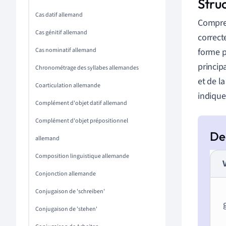
Stru
Cas datif allemand
Compre
Cas génitif allemand
correct
Cas nominatif allemand
forme p
princip
Chronométrage des syllabes allemandes
et de la
Coarticulation allemande
indique
Complément d'objet datif allemand
Complément d'objet prépositionnel
allemand
Composition linguistique allemande
Conjonction allemande
Conjugaison de 'schreiben'
Conjugaison de 'stehen'