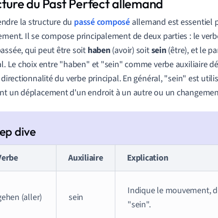
cture du Past Perfect allemand
ndre la structure du
passé composé
allemand est essentiel po
ement. Il se compose principalement de deux parties : le verbe
assée, qui peut être soit
haben
(avoir) soit
sein
(être), et le p
al. Le choix entre "haben" et "sein" comme verbe auxiliaire d
 directionnalité du verbe principal. En général, "sein" est utili
nt un déplacement d'un endroit à un autre ou un changement
Verbe
Auxiliaire
Explication
Indique le mouvement, do
gehen (aller)
sein
"sein".