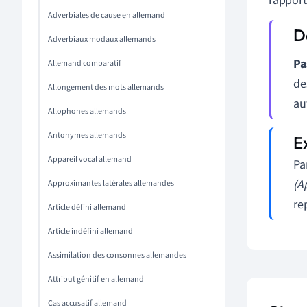
rapport
Adverbiales de cause en allemand
Adverbiaux modaux allemands
Pa
Allemand comparatif
de
Allongement des mots allemands
au
Allophones allemands
Antonymes allemands
Appareil vocal allemand
Pa
(A
Approximantes latérales allemandes
re
Article défini allemand
Article indéfini allemand
Assimilation des consonnes allemandes
Attribut génitif en allemand
Cas accusatif allemand