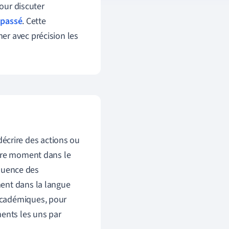
pour discuter
e
passé
. Cette
er avec précision les
décrire des actions ou
utre moment dans le
équence des
ment dans la langue
s académiques, pour
ments les uns par