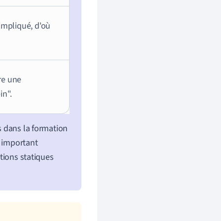
mpliqué, d'où
re une
in".
es dans la formation
 important
itions statiques