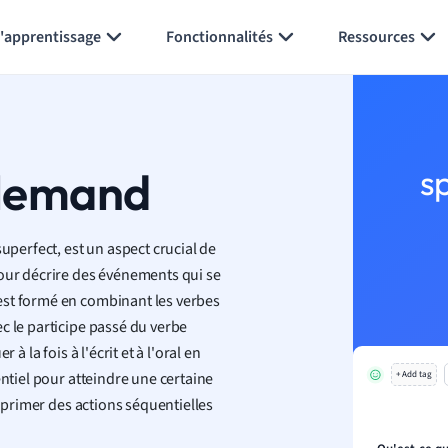
Générer des flashcards
Résumer la page
l'apprentissage
Fonctionnalités
Ressources
llemand
s
perfect, est un aspect crucial de
pour décrire des événements qui se
est formé en combinant les verbes
c le participe passé du verbe
à la fois à l'écrit et à l'oral en
ntiel pour atteindre une certaine
+ Add tag
exprimer des actions séquentielles