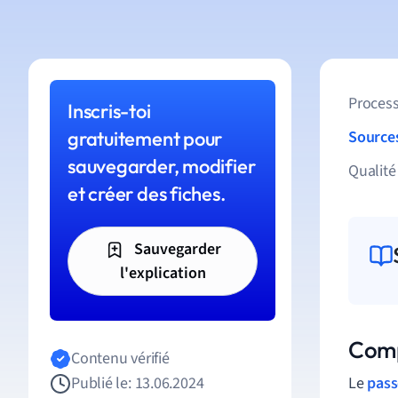
Process
Inscris-toi
gratuitement pour
Source
sauvegarder, modifier
Qualité
et créer des fiches.
Sauvegarder
l'explication
Comp
Contenu vérifié
Publié le: 13.06.2024
Le
pass