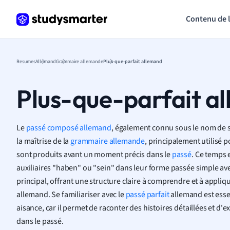
Contenu de 
Resumes
Allemand
Grammaire allemande
Plus-que-parfait allemand
Plus-que-parfait a
Le
passé composé allemand
, également connu sous le nom de su
la maîtrise de la
grammaire allemande
, principalement utilisé 
sont produits avant un moment précis dans le
passé
. Ce temps 
auxiliaires "haben" ou "sein" dans leur forme passée simple ave
principal, offrant une structure claire à comprendre et à appliquer 
allemand. Se familiariser avec le
passé parfait
allemand est esse
aisance, car il permet de raconter des histoires détaillées et d'
dans le passé.