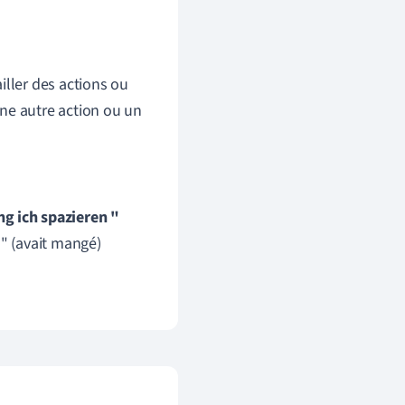
iller des actions ou
ne autre action ou un
g ich spazieren "
 " (avait mangé)