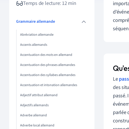
Temps de lecture: 12 min
importa
d'événe
compréh
Grammaire allemande
séquenc
Abréviation allemande
Accents allemands
Accentuation des mots en allemand
Accentuation des phrases allemandes
Qu'e
Accentuation des syllabes allemandes
Le
pass
Accentuation et intonation allemandes
des sit
passé. 
Adjectif attribut allemand
événeme
Adjectifs allemands
parlée 
Adverbe allemand
constru
Adverbe local allemand