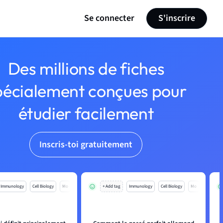
Se connecter
S'inscrire
Des millions de fiches
pécialement conçues pour
étudier facilement
Inscris-toi gratuitement
Immunology
Cell Biology
Mo
+ Add tag
Immunology
Cell Biology
Mo