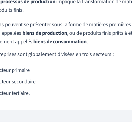
e
processus de
production
implique la transformation de mat
duits finis.
ns peuvent se présenter sous la forme de matières premières
, appelées
biens de production
, ou de produits finis prêts à
lement appelés
biens de
consommation
.
reprises sont globalement divisées en trois secteurs :
ecteur primaire
ecteur secondaire
cteur tertiaire.