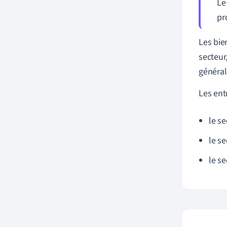
L
pro
Les bie
secteur
généra
Les ent
le s
le s
le se