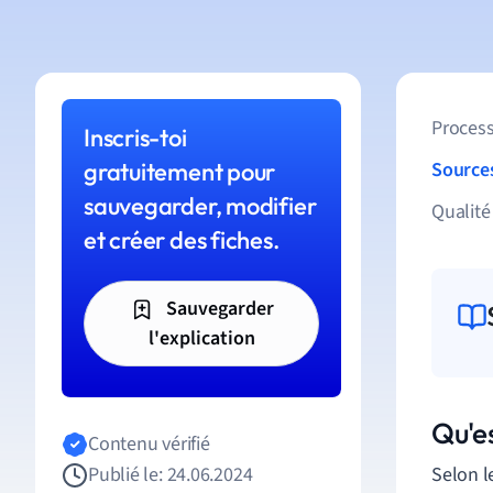
Process
Inscris-toi
gratuitement pour
Source
sauvegarder, modifier
Qualité
et créer des fiches.
Sauvegarder
l'explication
Qu'es
Contenu vérifié
Publié le: 24.06.2024
Selon l