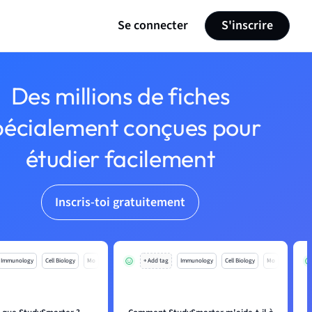
Se connecter
S'inscrire
Des millions de fiches
pécialement conçues pour
étudier facilement
Inscris-toi gratuitement
Immunology
Cell Biology
Mo
+ Add tag
Immunology
Cell Biology
Mo