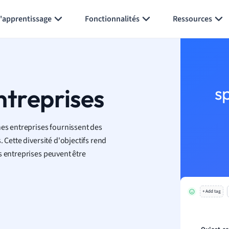
Générer des flashcards
Résumer la page
l'apprentissage
Fonctionnalités
Ressources
ntreprises
s
nes entreprises fournissent des
 Cette diversité d'objectifs rend
s entreprises peuvent être
+ Add tag