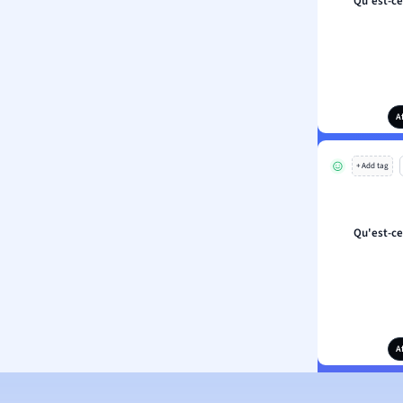
Qu'est-c
A
+ Add tag
Qu'est-c
A