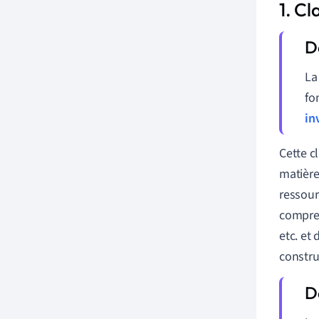
1. Cl
L
fo
in
Cette c
matière
ressour
compren
etc. et 
constru