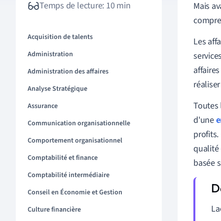
Temps de lecture: 10 min
Mais ava
compre
Acquisition de talents
Les aff
Administration
service
affaire
Administration des affaires
réaliser
Analyse Stratégique
Toutes l
Assurance
d'une
e
Communication organisationnelle
profits
Comportement organisationnel
qualité
Comptabilité et finance
basée s
Comptabilité intermédiaire
Conseil en Économie et Gestion
La
Culture financière