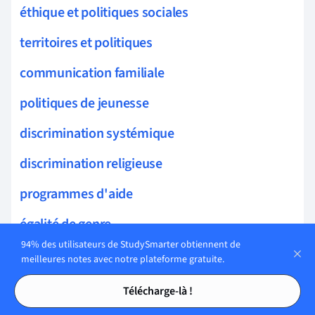
éthique et politiques sociales
territoires et politiques
communication familiale
politiques de jeunesse
discrimination systémique
discrimination religieuse
programmes d'aide
égalité de genre
94% des utilisateurs de StudySmarter obtiennent de
discrimination linguistique
meilleures notes avec notre plateforme gratuite.
Tables des matières
Tables des matières
solidarité
Télécharge-là !
mouvement syndical