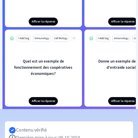
Afficer la réponse
Afficer la réponse
+ Add tag
Immunology
Cell Biology
Mo
+ Add tag
Immunology
Cell
Quel est un exemple de
Donne un exemple de 
fonctionnement des coopératives
d'entraide sociale
économiques?
Afficer la réponse
Afficer la réponse
Contenu vérifié
Dernière mise à jour: 06.10.2024