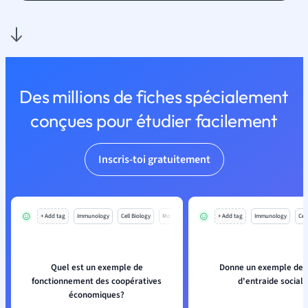
Des millions de fiches spécialement
conçues pour étudier facilement
Inscris-toi gratuitement
+ Add tag
Immunology
Cell Biology
Mo
+ Add tag
Immunology
Cell
Quel est un exemple de
Donne un exemple de 
fonctionnement des coopératives
d'entraide sociale
économiques?