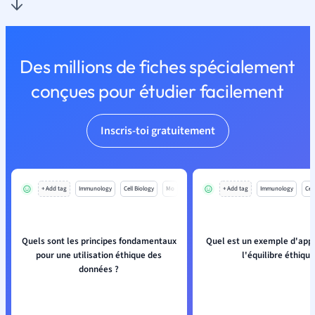
Des millions de fiches spécialement
conçues pour étudier facilement
Inscris-toi gratuitement
+ Add tag
Immunology
Cell Biology
Mo
+ Add tag
Immunology
Cell
Quels sont les principes fondamentaux
Quel est un exemple d'appl
pour une utilisation éthique des
l'équilibre éthique
données ?