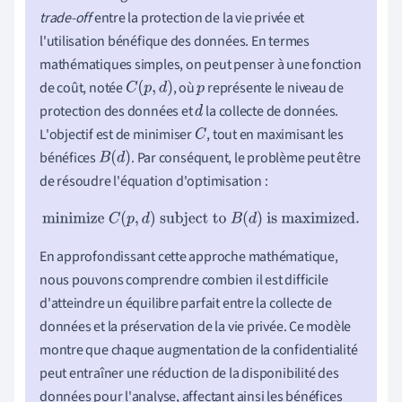
trade-off
entre la protection de la vie privée et
l'utilisation bénéfique des données. En termes
mathématiques simples, on peut penser à une fonction
de coût, notée
, où
représente le niveau de
C
(
p
,
d
)
p
protection des données et
la collecte de données.
d
L'objectif est de minimiser
, tout en maximisant les
C
bénéfices
. Par conséquent, le problème peut être
B
(
d
)
de résoudre l'équation d'optimisation :
minimize
C
(
p
,
d
)
subject to
B
(
d
)
is maximized.
En approfondissant cette approche mathématique,
nous pouvons comprendre combien il est difficile
d'atteindre un équilibre parfait entre la collecte de
données et la préservation de la vie privée. Ce modèle
montre que chaque augmentation de la confidentialité
peut entraîner une réduction de la disponibilité des
données pour l'analyse, affectant ainsi les bénéfices