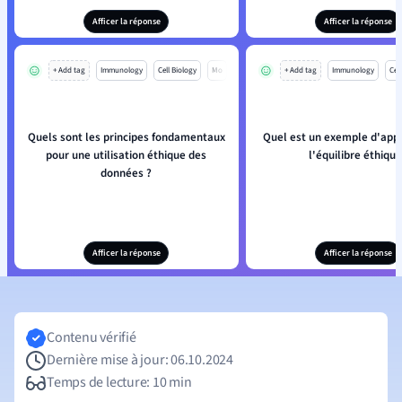
Afficer la réponse
Afficer la réponse
+ Add tag
Immunology
Cell Biology
Mo
+ Add tag
Immunology
Cell
Quels sont les principes fondamentaux
Quel est un exemple d'appl
pour une utilisation éthique des
l'équilibre éthique
données ?
Afficer la réponse
Afficer la réponse
Contenu vérifié
Dernière mise à jour: 06.10.2024
Temps de lecture: 10 min