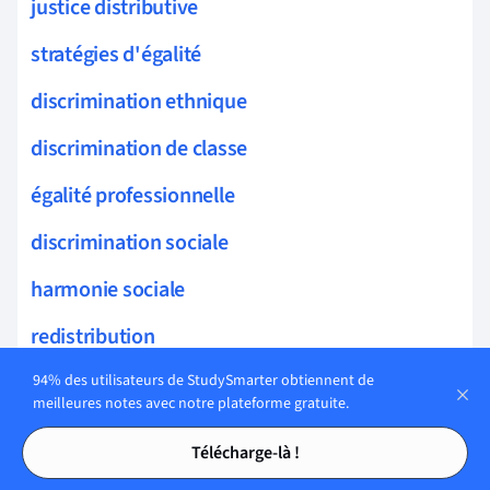
justice distributive
stratégies d'égalité
discrimination ethnique
discrimination de classe
égalité professionnelle
discrimination sociale
harmonie sociale
redistribution
protection des droits
94% des utilisateurs de StudySmarter obtiennent de
meilleures notes avec notre plateforme gratuite.
problématiques sociales
Tables des matières
Tables des matières
Télécharge-là !
égalité juridique