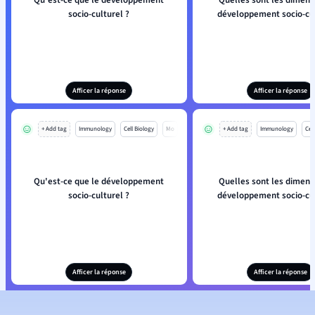
Qu'est-ce que le développement
Quelles sont les dimens
socio-culturel ?
développement socio-cul
Afficer la réponse
Afficer la réponse
+ Add tag
Immunology
Cell Biology
Mo
+ Add tag
Immunology
Cell
Qu'est-ce que le développement
Quelles sont les dimens
socio-culturel ?
développement socio-cul
Afficer la réponse
Afficer la réponse