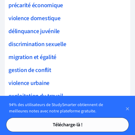
précarité économique
violence domestique
délinquance juvénile
discrimination sexuelle
migration et égalité
gestion de conflit
violence urbaine
exploitation du travail
94% des utilisateurs de StudySmarter obtiennent de
droits du travail
meilleures notes avec notre plateforme gratuite.
Tables des matières
Tables des matières
accès aux soins
Télécharge-là !
insertion professionnelle