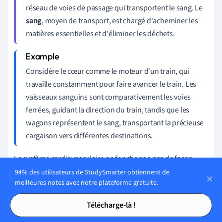
réseau de voies de passage qui transportent le sang. Le
sang
, moyen de transport, est chargé d'acheminer les
matières essentielles et d'éliminer les déchets.
Considère le cœur comme le moteur d'un train, qui
travaille constamment pour faire avancer le train. Les
vaisseaux sanguins sont comparativement les voies
ferrées, guidant la direction du train, tandis que les
wagons représentent le sang, transportant la précieuse
cargaison vers différentes destinations.
Le système cardiovasculaire ne fonctionne pas de façon
isolée. Il continue d'interagir avec d'autres systèmes
94% des utilisateurs de StudySmarter obtiennent de
meilleures notes avec notre plateforme gratuite.
corporels pour remplir sa fonction, ce qui souligne la nature
Tables des matières
Tables des matières
interdépendante du corps. Par exemple, il travaille avec le
Télécharge-là !
système digestif pour distribuer les nutriments, avec le