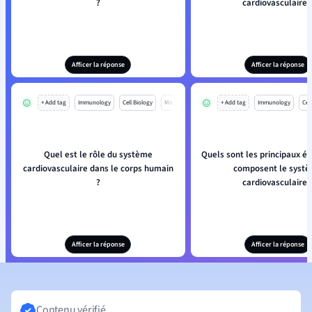
?
cardiovasculaire 
Afficer la réponse
Afficer la réponse
+ Add tag
Immunology
Cell Biology
Mo
+ Add tag
Immunology
Cell
Quel est le rôle du système
Quels sont les principaux é
cardiovasculaire dans le corps humain
composent le syst
?
cardiovasculaire 
Afficer la réponse
Afficer la réponse
Contenu vérifié