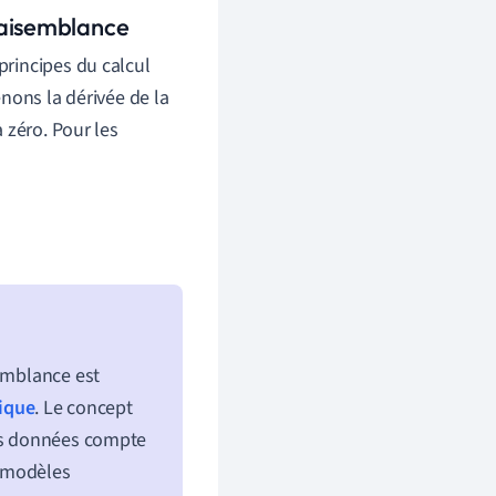
raisemblance
rincipes du calcul
nons la dérivée de la
 zéro. Pour les
semblance est
ique
. Le concept
les données compte
x modèles