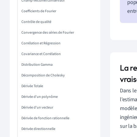
Champ vectoriel conservatif
popu
entr
Coefficients de Fourier
Contrôle de qualité
Convergence des séries de Fourier
Corrélation et Régression
Covariance et Corrélation
Distribution Gamma
La r
Décomposition de Cholesky
vrai
Dérivée Totale
Dans le
Dérivée d'un polynôme
l'estim
modèle 
Dérivée d'un vecteur
ingénie
Dérivée de fonction rationnelle
sur la 
Dérivée directionnelle