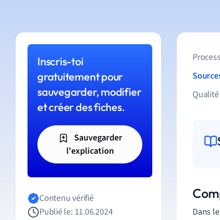
Process
Inscris-toi
gratuitement pour
Source
sauvegarder, modifier
Qualité
et créer des fiches.
Sauvegarder
l'explication
Comp
Contenu vérifié
Publié le: 11.06.2024
Dans le