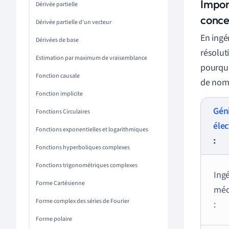
Impor
Dérivée partielle
conce
Dérivée partielle d'un vecteur
En ingé
Dérivées de base
résolut
Estimation par maximum de vraisemblance
pourquo
Fonction causale
de nomb
Fonction implicite
Gén
Fonctions Circulaires
élec
Fonctions exponentielles et logarithmiques
:
Fonctions hyperboliques complexes
Fonctions trigonométriques complexes
Ingé
Forme Cartésienne
méc
Forme complex des séries de Fourier
:
Forme polaire