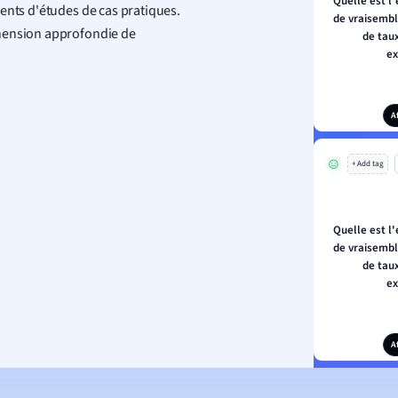
Quelle est l
ents d'études de cas pratiques.
de vraisembl
éhension approfondie de
de taux
ex
A
+ Add tag
Quelle est l
de vraisembl
de taux
ex
A