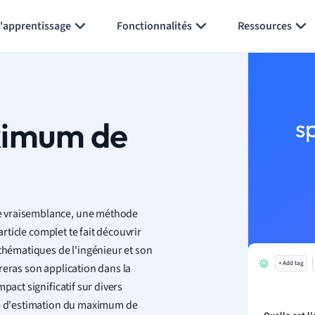
Générer des flashcards
Résumer la page
l'apprentissage
Fonctionnalités
Ressources
ximum de
s
e vraisemblance, une méthode
article complet te fait découvrir
athématiques de l'ingénieur et son
+ Add tag
reras son application dans la
pact significatif sur divers
ule d'estimation du maximum de