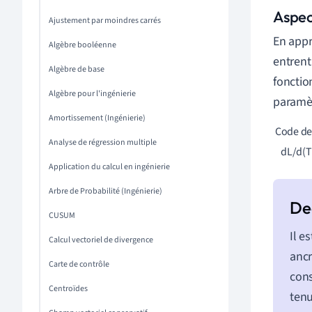
Aspec
Ajustement par moindres carrés
En appr
Algèbre booléenne
entrent
Algèbre de base
fonctio
Algèbre pour l'ingénierie
paramèt
Amortissement (Ingénierie)
 Code de c
Analyse de régression multiple
    dL/d(
Application du calcul en ingénierie
Arbre de Probabilité (Ingénierie)
CUSUM
Il e
Calcul vectoriel de divergence
ancr
Carte de contrôle
cons
Centroïdes
tenu