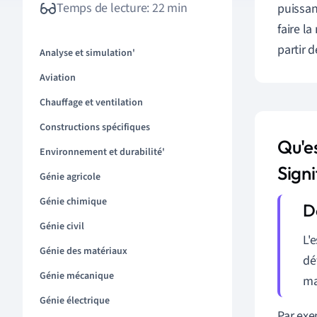
Temps de lecture: 22 min
puissan
faire l
partir 
Analyse et simulation'
Aviation
Chauffage et ventilation
Constructions spécifiques
Qu'e
Environnement et durabilité'
Signi
Génie agricole
Génie chimique
Génie civil
L'
Génie des matériaux
dé
Génie mécanique
ma
Génie électrique
Par exe