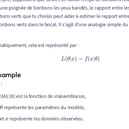
 une poignée de bonbons les yeux bandés, le rapport entre l
bons verts que tu choisis peut aider à estimer le rapport ent
bonbons verts dans le bocal. Il s'agit d'une analogie simple 
tiquement, cela est représenté par :
L
(
θ
|
x
)
=
f
(
x
|
θ
)
 :
\N(L\N) est la fonction de vraisemblance,
représente les paramètres du modèle,
θ
et
représente les données observées.
x