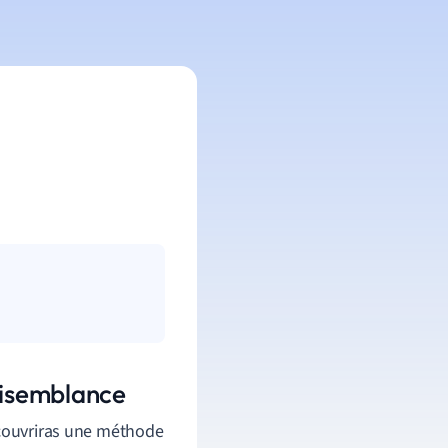
aisemblance
couvriras une méthode