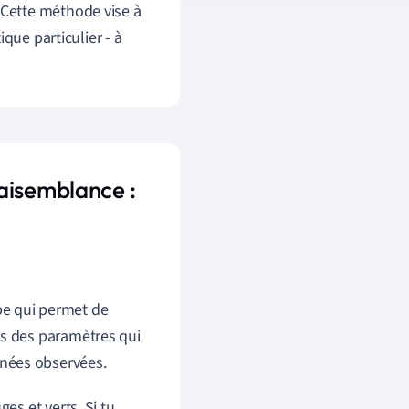
Cette méthode vise à
que particulier - à
aisemblance :
pe qui permet de
rs des paramètres qui
nées observées.
s et verts. Si tu