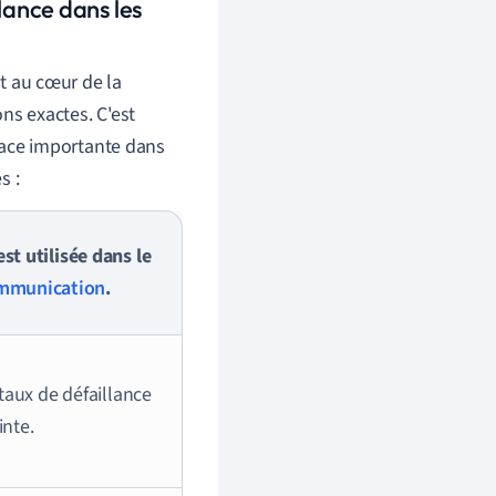
ance dans les
t au cœur de la
ns exactes. C'est
ace importante dans
s :
t utilisée dans le
ommunication
.
taux de défaillance
nte.