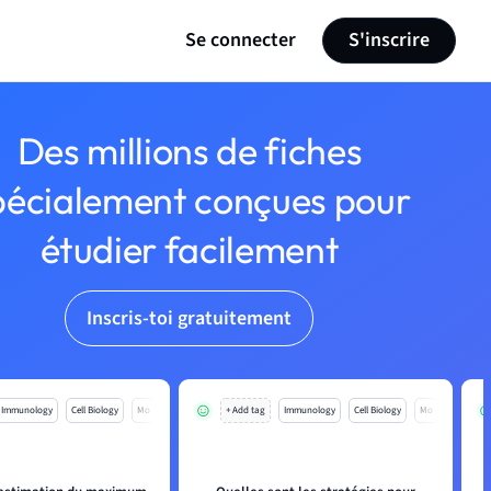
Se connecter
S'inscrire
Des millions de fiches
pécialement conçues pour
étudier facilement
Inscris-toi gratuitement
Immunology
Cell Biology
Mo
+ Add tag
Immunology
Cell Biology
Mo