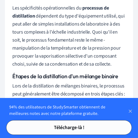
Les spécificités opérationnelles du
processus de
distillation
dépendent du type d'équipement utilisé, qui
peut aller de simples installations de laboratoire à des
tours complexes à l'échelle industrielle. Quoi qu'il en
soit, le processus fondamental reste le même -
manipulation de la température et de la pression pour
provoquer la vaporisation sélective d'un composant
choisi, suivie de sa condensation et de sa collecte.
Étapes de la distillation d'un mélange binaire
Lors de la distillation de mélanges binaires, le processus
peut généralement être décomposé en trois étapes clés :
Le chauffage, la vaporisation et la collecte.
94% des utilisateurs de StudySmarter obtiennent de
meilleures notes avec notre plateforme gratuite.
L'étape du
chauffage
consiste à élever la température du
Tables des matières
Tables des matières
mélange binaire. Il faut veiller à ce que cette montée en
Télécharge-là !
température soit lente et régulière, afin d'aider le