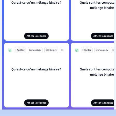
Qu'est-ce qu'un mélange binaire ?
Quels sont les composan
mélange binaire 
Afficer la réponse
Afficer la réponse
+ Add tag
Immunology
Cell Biology
Mo
+ Add tag
Immunology
Cell
Qu'est-ce qu'un mélange binaire ?
Quels sont les composan
mélange binaire 
Afficer la réponse
Afficer la réponse