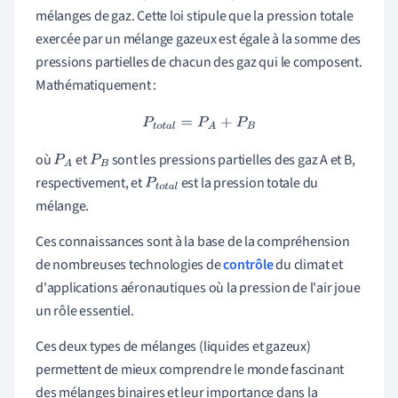
mélanges de gaz. Cette loi stipule que la pression totale
exercée par un mélange gazeux est égale à la somme des
pressions partielles de chacun des gaz qui le composent.
Mathématiquement :
P
t
o
t
a
l
=
P
A
+
P
B
où
et
sont les pressions partielles des gaz A et B,
P
A
P
B
respectivement, et
est la pression totale du
P
t
o
t
a
mélange.
l
Ces connaissances sont à la base de la compréhension
de nombreuses technologies de
contrôle
du climat et
d'applications aéronautiques où la pression de l'air joue
un rôle essentiel.
Ces deux types de mélanges (liquides et gazeux)
permettent de mieux comprendre le monde fascinant
des mélanges binaires et leur importance dans la