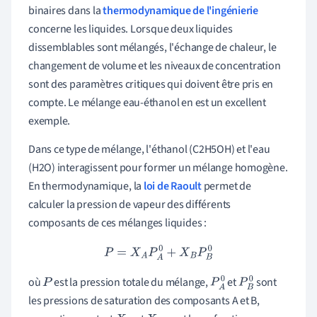
binaires dans la
thermodynamique de l'ingénierie
concerne les liquides. Lorsque deux liquides
dissemblables sont mélangés, l'échange de chaleur, le
changement de volume et les niveaux de concentration
sont des paramètres critiques qui doivent être pris en
compte. Le mélange eau-éthanol en est un excellent
exemple.
Dans ce type de mélange, l'éthanol (C2H5OH) et l'eau
(H2O) interagissent pour former un mélange homogène.
En thermodynamique, la
loi de Raoult
permet de
calculer la pression de vapeur des différents
composants de ces mélanges liquides :
P
=
X
A
P
A
0
+
X
B
P
B
0
où
est la pression totale du mélange,
et
sont
P
P
A
P
B
les pressions de saturation des composants A et B,
0
0