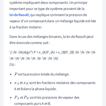
système impliquant deux composants. Un principe
important pour ce type de système provient de la
loi de Raoult
, qui explique comment la pression de
vapeur d'un composant dans un mélange liquide est liée
à sa fraction molaire :
Dans le cas des mélanges binaires, la loi de Raoult peut
être énoncée comme suit :
\[ \N- \N{align*} P = x_{A}P_{A} + x_{B}P_{B} \N- \N- \N- \N-
\N- \N- \N- \N- \N- \N- \N- \N- \N]
Où :
est la pression totale du mélange.
P
et
sont les fractions molaires des composants
x
A
x
B
A et B dans la phase liquide.
et
sont les pressions de vapeur des
P
A
P
B
composants purs A et B.