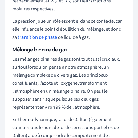
respectivement, et
et
sont leurs fractions
X
A
X
B
molaires respectives.
La pression joue un rôle essentiel dans ce contexte, car
elle influence le point d'ébullition du mélange, et donc
sa
transition de phase
de liquide à gaz.
Mélange binaire de gaz
Les mélanges binaires de gaz sont tout aussi cruciaux,
surtout lorsqu'on pense à notre atmosphère, un
mélange complexe de divers gaz. Les principaux
constituants, l'azote et l'oxygène, transforment
l'atmosphère en un mélange binaire. On peut le
supposer sans risque puisque ces deux gaz
représentent environ 99 % de l'atmosphère.
En thermodynamique, la loi de Dalton (également
connue sous le nom de loi des pressions partielles de
Dalton) aide à comprendre le comportement des