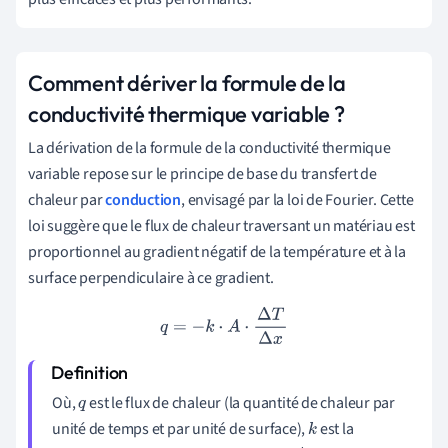
Comment dériver la formule de la
conductivité thermique variable ?
La dérivation de la formule de la conductivité thermique
variable repose sur le principe de base du transfert de
chaleur par
conduction
, envisagé par la loi de Fourier. Cette
loi suggère que le flux de chaleur traversant un matériau est
proportionnel au gradient négatif de la température et à la
surface perpendiculaire à ce gradient.
q
=
−
k
⋅
A
⋅
Δ
T
Δ
x
Où,
est le flux de chaleur (la quantité de chaleur par
q
unité de temps et par unité de surface),
est la
k