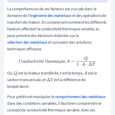
La compréhension de ces facteurs est cruciale dans le
domaine de l'
ingénierie des matériaux
et des opérations de
transfert de chaleur. En comprenant comment les différents
facteurs affectent la conductivité thermique variable, tu
peux prendre des décisions éclairées sur la
sélection des matériaux
et concevoir des solutions
techniques efficaces.
Conductivité thermique,
k
=
Q
t
⋅
A
⋅
Δ
T
é
Où,
est la chaleur transférée,
est le temps,
est la
Q
t
A
section transversale, et
est la différence de
Δ
T
température.
Pour prédire et manipuler le
comportement des matériaux
dans des conditions variables, il faut bien comprendre le
concept de conductivité thermique variable. Avec ces