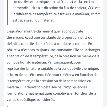
conductivité thermique du matériau,
est la section
A
perpendiculaire à la direction du flux de chaleur,
est
Δ
T
la différence de température à travers le matériau, et
Δ
x
est l'épaisseur du matériau.
L'équation montre clairement que la conductivité
thermique,
, est une constante de proportionnalité qui
k
définit la capacité du matériau à conduire la chaleur. En
réalité,
n'est pas toujours une constante. Elle peut changer
k
en fonction de la température, de la pression ou même de la
composition du matériau. Par conséquent, pour
représenter la nature variable de la conductivité thermique,
la formule doit être modifiée pour refléter
en fonction de
k
la température, de la pression ou de la composition du
matériau. La dérivation détaillée peut impliquer des
formulations mathématiques complexes en fonction de la
variable spécifique considérée.