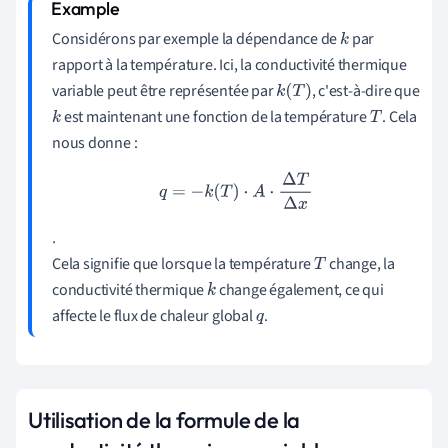
Considérons par exemple la dépendance de
par
k
rapport à la température. Ici, la conductivité thermique
variable peut être représentée par
, c'est-à-dire que
k
(
T
)
est maintenant une fonction de la température
. Cela
k
T
nous donne :
q
=
−
k
(
T
)
⋅
A
⋅
Δ
T
Δ
x
.
Cela signifie que lorsque la température
change, la
T
conductivité thermique
change également, ce qui
k
affecte le flux de chaleur global
.
q
Utilisation de la formule de la