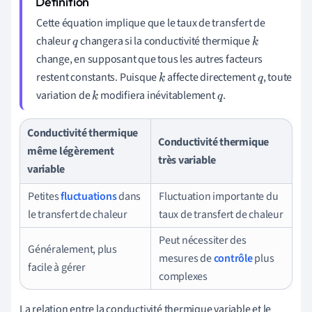
Cette équation implique que le taux de transfert de
chaleur
changera si la conductivité thermique
q
k
change, en supposant que tous les autres facteurs
restent constants. Puisque
affecte directement
, toute
k
q
variation de
modifiera inévitablement
.
k
q
Conductivité thermique
Conductivité thermique
même légèrement
très variable
variable
Petites
fluctuations
dans
Fluctuation importante du
le transfert de chaleur
taux de transfert de chaleur
Peut nécessiter des
Généralement, plus
mesures de
contrôle
plus
facile à gérer
complexes
La relation entre la conductivité thermique variable et le