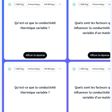
+ Add tag
Immunology
Cell Biology
Mo
+ Add tag
Immunology
Cell
Qu'est-ce que la conductivité
Quels sont les facteurs qu
thermique variable ?
influencer la conductivité
variable d'un matéri
Afficer la réponse
Afficer la réponse
+ Add tag
Immunology
Cell Biology
Mo
+ Add tag
Immunology
Cell
Qu'est-ce que la conductivité
Quels sont les facteurs qu
thermique variable ?
influencer la conductivité
variable d'un matéri