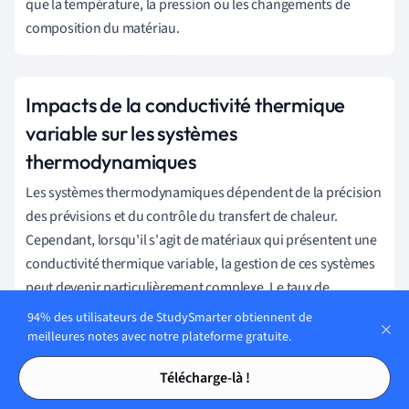
que la température, la pression ou les changements de
composition du matériau.
Impacts de la conductivité thermique
variable sur les systèmes
thermodynamiques
Les systèmes thermodynamiques dépendent de la précision
des prévisions et du contrôle du transfert de chaleur.
Cependant, lorsqu'il s'agit de matériaux qui présentent une
conductivité thermique variable, la gestion de ces systèmes
peut devenir particulièrement complexe. Le taux de
transfert de chaleur dicté par la loi de Fourier, comme nous
94% des utilisateurs de StudySmarter obtiennent de
l'avons vu plus haut, devient une entité plus dynamique, qui
meilleures notes avec notre plateforme gratuite.
fluctue en fonction de la conductivité thermique.
Tables des matières
Tables des matières
Télécharge-là !
q
=
−
k
⋅
A
⋅
Δ
T
Δ
x