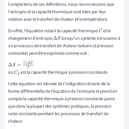
Compte tenu de ces définitions, nous reconnaissons que
l'entropie et la capacité thermique sont liées par leur
relation avec le transfert de chaleur et la température.
En effet, l'équation reliant la capacité thermique
et le
C
changement d'entropie
lorsqu'un système est soumis à
Δ
S
un processus de transfert de chaleur isobare (à pression
constante) peut être exprimée comme suit :
Δ
S
=
C
p
Δ
T
T
où
est la capacité thermique à pression constante.
C
p
Cette équation est dérivée de l'intégration directe de la
forme différentielle de l'équation de l'entropie et prend en
compte la capacité thermique à pression constante parce
que dans la plupart des systèmes pratiques, la pression
reste constante pendant les processus de transfert de
chaleur.