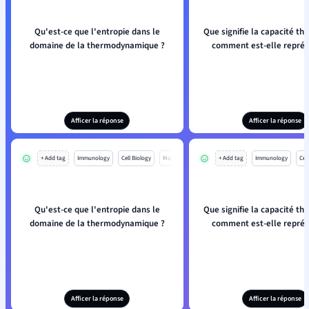
Qu'est-ce que l'entropie dans le
Que signifie la capacité th
domaine de la thermodynamique ?
comment est-elle représ
Afficer la réponse
Afficer la réponse
+ Add tag
Immunology
Cell Biology
Mo
+ Add tag
Immunology
Cell
Qu'est-ce que l'entropie dans le
Que signifie la capacité th
domaine de la thermodynamique ?
comment est-elle représ
Afficer la réponse
Afficer la réponse