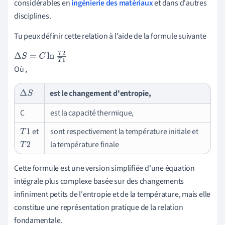
considérables en
ingénierie des matériaux
et dans d'autres
disciplines.
Tu peux définir cette relation à l'aide de la formule suivante
Δ
S
=
C
ln
T
2
T
1
Où ,
est le changement d'entropie,
Δ
S
C
est la capacité thermique,
et
sont respectivement la température initiale et
T
1
la température finale
T
2
Cette formule est une version simplifiée d'une équation
intégrale plus complexe basée sur des changements
infiniment petits de l'entropie et de la température, mais elle
constitue une représentation pratique de la relation
fondamentale.