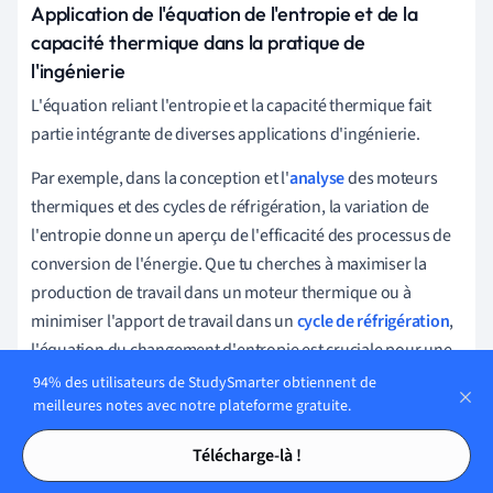
Application de l'équation de l'entropie et de la
capacité thermique dans la pratique de
l'ingénierie
L'équation reliant l'entropie et la capacité thermique fait
partie intégrante de diverses applications d'ingénierie.
Par exemple, dans la conception et l'
analyse
des moteurs
thermiques et des cycles de réfrigération, la variation de
l'entropie donne un aperçu de l'efficacité des processus de
conversion de l'énergie. Que tu cherches à maximiser la
production de travail dans un moteur thermique ou à
minimiser l'apport de travail dans un
cycle de réfrigération
,
l'équation du changement d'entropie est cruciale pour une
telle optimisation.
94% des utilisateurs de StudySmarter obtiennent de
meilleures notes avec notre plateforme gratuite.
Tables des matières
Tables des matières
Télécharge-là !
Considérons un moteur de Carnot qui fonctionne entre
deux réservoirs à température constante T1 (chaud) et