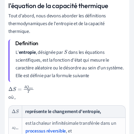
l'équation de la capacité thermique
Tout d'abord, nous devons aborder les définitions
thermodynamiques de l'entropie et de la capacité
thermique.
L'
entropie
, désignée par
dans les équations
S
scientifiques, est la fonction d'état qui mesure le
caractère aléatoire ou le désordre au sein d'un système.
Elle est définie par la formule suivante
Δ
S
=
δ
Q
r
e
v
T
où ,
représente le changement d'entropie,
Δ
S
est la chaleur infinitésimale transférée dans un
δ
Q
r
e
v
processus réversible
, et