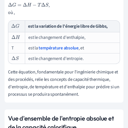
,
Δ
G
=
Δ
H
−
T
Δ
S
où ,
est la variation de l'énergie libre de Gibbs,
Δ
G
est le changement d'enthalpie,
Δ
H
T
est la
température absolue
, et
est le changement d'entropie.
Δ
S
Cette équation, fondamentale pour l'ingénierie chimique et
des procédés, relie les concepts de capacité thermique,
d'entropie, de température et d'enthalpie pour prédire si un
processus se produira spontanément.
Vue d'ensemble de l'entropie absolue et
de la capacité calorifique