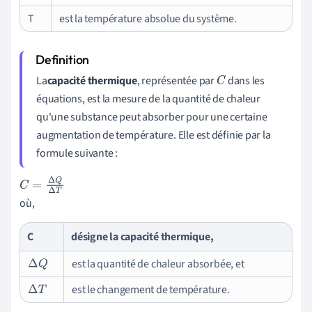
T
est la température absolue du système.
La
capacité thermique
, représentée par
dans les
C
équations, est la mesure de la quantité de chaleur
qu'une substance peut absorber pour une certaine
augmentation de température. Elle est définie par la
formule suivante :
C
=
Δ
Q
Δ
T
où,
C
désigne la capacité thermique,
est la quantité de chaleur absorbée, et
Δ
Q
est le changement de température.
Δ
T