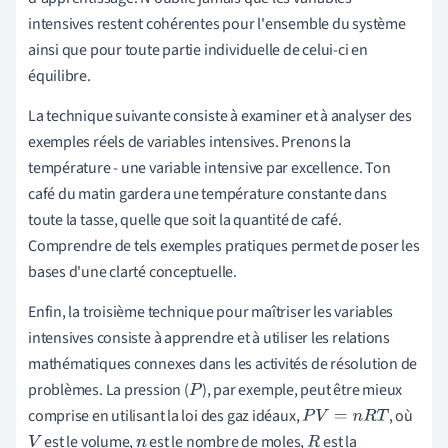
intensives restent cohérentes pour l'ensemble du système
ainsi que pour toute partie individuelle de celui-ci en
équilibre.
La technique suivante consiste à examiner et à analyser des
exemples réels de variables intensives. Prenons la
température - une variable intensive par excellence. Ton
café du matin gardera une température constante dans
toute la tasse, quelle que soit la quantité de café.
Comprendre de tels exemples pratiques permet de poser les
bases d'une clarté conceptuelle.
Enfin, la troisième technique pour maîtriser les variables
intensives consiste à apprendre et à utiliser les relations
mathématiques connexes dans les activités de résolution de
problèmes. La pression (
), par exemple, peut être mieux
P
comprise en utilisant la loi des gaz idéaux,
, où
P
V
=
n
R
T
est le volume,
est le nombre de moles,
est la
V
n
R