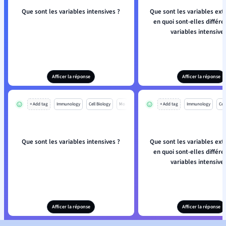
Que sont les variables intensives ?
Que sont les variables ext
en quoi sont-elles différ
variables intensives
Afficer la réponse
Afficer la réponse
+ Add tag
Immunology
Cell Biology
Mo
+ Add tag
Immunology
Cell
Que sont les variables intensives ?
Que sont les variables ext
en quoi sont-elles différ
variables intensives
Afficer la réponse
Afficer la réponse