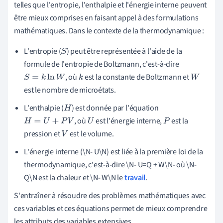
telles que l'entropie, l'enthalpie et l'énergie interne peuvent
être mieux comprises en faisant appel à des formulations
mathématiques. Dans le contexte de la thermodynamique :
L'entropie (
) peut être représentée à l'aide de la
S
formule de l'entropie de Boltzmann, c'est-à-dire
, où
est la constante de Boltzmann et
S
=
k
ln
W
k
W
est le nombre de microétats.
L'enthalpie (
) est donnée par l'équation
H
, où
est l'énergie interne,
est la
H
=
U
+
P
V
U
P
pression et
est le volume.
V
L'énergie interne (\N- U\N) est liée à la première loi de la
thermodynamique, c'est-à-dire \N- U=Q + W\N- où \N-
Q\N est la chaleur et \N- W\N le
travail
.
S'entraîner à résoudre des problèmes mathématiques avec
ces variables et ces équations permet de mieux comprendre
les attributs des variables extensives.