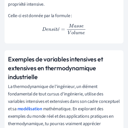
propriété intensive.
Celle-ci est donnée par la formule :
D
e
n
s
i
t
é
=
M
a
s
s
e
V
o
l
u
m
e
é
Exemples de variables intensives et
extensives en thermodynamique
industrielle
La thermodynamique de l'ingénieur, un élément
fondamental de tout cursus d'ingénierie, utilise des
variables intensives et extensives dans son cadre conceptuel
et sa
modélisation
mathématique. En explorant des
exemples du monde réel et des applications pratiques en
thermodynamique, tu pourras vraiment apprécier