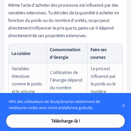
Même l'acte d'acheter des provisions est influencé par des
variables extensives. Tu décides de la quantité à acheter en
fonction du poids ou du nombre d'unités, ce qui peut
directement influencer le prix que tu paies car il dépend
directement de ces propriétés extensives.
Consommation
Faire ses
La cuisine
d'énergie
courses
Variables
Le prix est
L'utilisation de
étendues
influencé par
l'énergie dépend
comme le poids
le poids ou le
du nombre
et le volume
nombre
d'appareils et de
utilisés pour
d'unités
94% des utilisateurs de StudySmarter obtiennent de
leur durée de
équilibrer les
(propriétés
meilleures notes avec notre plateforme gratuite.
fonctionnement
ingrédients.
extensives)
Tables des matières
Tables des matières
Télécharge-là !