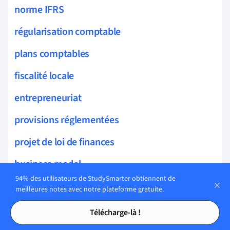
norme IFRS
régularisation comptable
plans comptables
fiscalité locale
entrepreneuriat
provisions réglementées
projet de loi de finances
business model
94% des utilisateurs de StudySmarter obtiennent de
pivot entrepreneurial
meilleures notes avec notre plateforme gratuite.
Tables des matières
Tables des matières
Entrepreneuriat et Innovation
Télécharge-là !