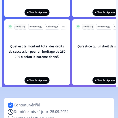
Afficer la réponse
Afficer la réponse
+ Add tag
Immunology
Cell Biology
Mo
+ Add tag
Immunology
Cell
Quel est le montant total des droits
Qu'est-ce qu'un droit de su
de succession pour un héritage de 250
000 € selon le barème donné?
Afficer la réponse
Afficer la réponse
Contenu vérifié
Dernière mise à jour: 25.09.2024