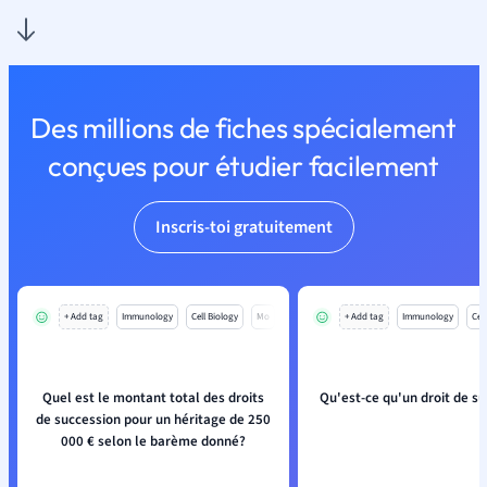
Des millions de fiches spécialement
conçues pour étudier facilement
Inscris-toi gratuitement
+ Add tag
Immunology
Cell Biology
Mo
+ Add tag
Immunology
Cell
Quel est le montant total des droits
Qu'est-ce qu'un droit de su
de succession pour un héritage de 250
000 € selon le barème donné?