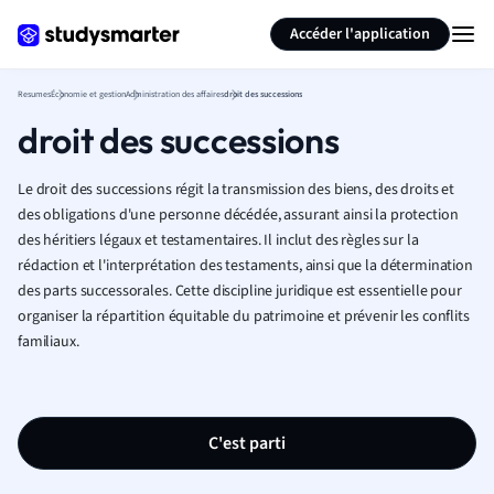
Générer des flashcards
Résumer la page
Accéder l'application
Resumes
Économie et gestion
Administration des affaires
droit des successions
droit des successions
Le droit des successions régit la transmission des biens, des droits et
des obligations d'une personne décédée, assurant ainsi la protection
des héritiers légaux et testamentaires. Il inclut des règles sur la
rédaction et l'interprétation des testaments, ainsi que la détermination
des parts successorales. Cette discipline juridique est essentielle pour
organiser la répartition équitable du patrimoine et prévenir les conflits
familiaux.
C'est parti