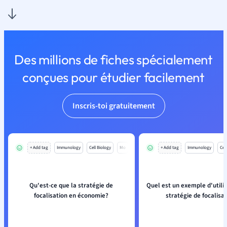
Des millions de fiches spécialement
conçues pour étudier facilement
Inscris-toi gratuitement
+ Add tag
Immunology
Cell Biology
Mo
+ Add tag
Immunology
Cell
Qu'est-ce que la stratégie de
Quel est un exemple d'utilis
focalisation en économie?
stratégie de focalisa