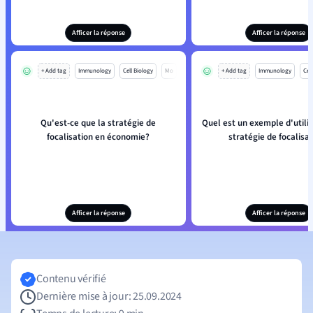
Afficer la réponse
Afficer la réponse
+ Add tag
Immunology
Cell Biology
Mo
+ Add tag
Immunology
Cell
Qu'est-ce que la stratégie de
Quel est un exemple d'utilis
focalisation en économie?
stratégie de focalisa
Afficer la réponse
Afficer la réponse
Contenu vérifié
Dernière mise à jour: 25.09.2024