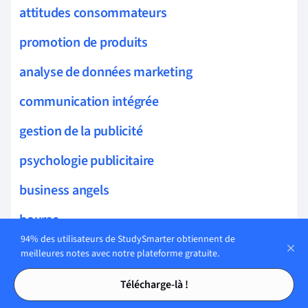
attitudes consommateurs
promotion de produits
analyse de données marketing
communication intégrée
gestion de la publicité
psychologie publicitaire
business angels
bourse
94% des utilisateurs de StudySmarter obtiennent de
gestion de patrimoine
meilleures notes avec notre plateforme gratuite.
Tables des matières
Tables des matières
analyse de flux de trésorerie
Télécharge-là !