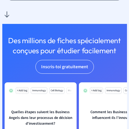
Des millions de fiches spécialement
conçues pour étudier facilement
Inscris-toi gratuitement
+ Add tag
Immunology
Cell Biology
Mo
+ Add tag
Immunology
Cell
Quelles étapes suivent les Business
Comment les Business 
Angels dans leur processus de décision
influencent-ils l'innov
d'investissement?