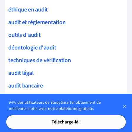
éthique en audit
audit et réglementation
outils d'audit
déontologie d'audit
techniques de vérification
audit légal
audit bancaire
indépendance d'audit
94% des utilisateurs de StudySmarter obtiennent de
meilleures notes avec notre plateforme gratuite.
audit des ventes
Tables des matières
Tables des matières
Télécharge-là !
audit des achats