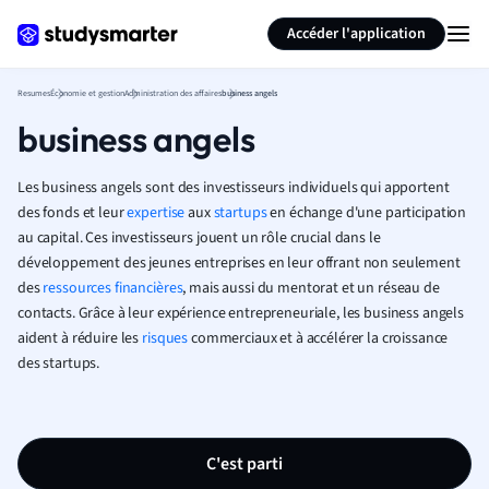
Générer des flashcards
Résumer la page
Accéder l'application
Resumes
Économie et gestion
Administration des affaires
business angels
business angels
Les business angels sont des investisseurs individuels qui apportent
des fonds et leur
expertise
aux
startups
en échange d'une participation
au capital. Ces investisseurs jouent un rôle crucial dans le
développement des jeunes entreprises en leur offrant non seulement
des
ressources financières
, mais aussi du mentorat et un réseau de
contacts. Grâce à leur expérience entrepreneuriale, les business angels
aident à réduire les
risques
commerciaux et à accélérer la croissance
des startups.
C'est parti