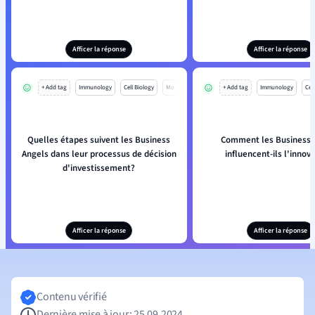
Afficer la réponse
Afficer la réponse
+ Add tag
Immunology
Cell Biology
Mo
+ Add tag
Immunology
Cell
Quelles étapes suivent les Business
Comment les Business 
Angels dans leur processus de décision
influencent-ils l'innov
d'investissement?
Afficer la réponse
Afficer la réponse
Contenu vérifié
Dernière mise à jour: 25.09.2024