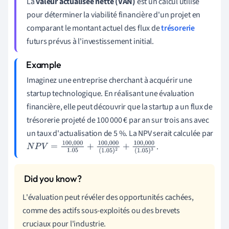
La
valeur actualisée nette (VAN)
est un calcul utilisé
pour déterminer la viabilité financière d'un projet en
comparant le montant actuel des flux de
trésorerie
futurs prévus à l'investissement initial.
Imaginez une entreprise cherchant à acquérir une
startup technologique. En réalisant une évaluation
financière, elle peut découvrir que la startup a un flux de
trésorerie projeté de 100 000 € par an sur trois ans avec
un taux d'actualisation de 5 %. La NPV serait calculée par
.
N
P
V
=
100
,
000
1.05
+
100
,
000
(
1.05
)
2
+
100
,
000
(
1.05
)
3
L'évaluation peut révéler des opportunités cachées,
comme des actifs sous-exploités ou des brevets
cruciaux pour l'industrie.