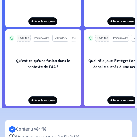
Afficer la réponse
Afficer la réponse
+ Add tag
Immunology
Cell Biology
Mo
+ Add tag
Immunology
Cell
Qu'est-ce qu'une fusion dans le
Quel rôle joue l'intégration 
contexte de F&A ?
dans le succès d'une acqu
Afficer la réponse
Afficer la réponse
Contenu vérifié
Dernière mise à jour: 25.09.2024