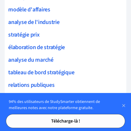
modèle d'affaires
analyse de l'industrie
stratégie prix
élaboration de stratégie
analyse du marché
tableau de bord stratégique
relations publiques
stratégie d'internationalisation
94% des utilisateurs de StudySmarter obtiennent de
meilleures notes avec notre plateforme gratuite.
Communication et Marketing
Tables des matières
Tables des matières
Télécharge-là !
psychologie du consommateur