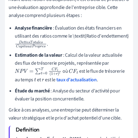
une évaluation approfondie de l'entreprise cible. Cette
analyse comprend plusieurs étapes :
Analyse financière
: Évaluation des états financiers en
utilisant des ratios comme le \textit{Ratio d'endettement}
.
D
e
t
t
e
s
T
o
t
a
l
e
s
C
a
p
i
t
a
u
x
P
r
o
p
r
e
s
Estimation de la valeur
: Calcul de la valeur actualisée
des flux de trésorerie projetés, représentée par
où
est le flux de trésorerie
N
P
V
=
∑
t
=
0
T
C
F
t
(
1
+
r
)
t
C
F
t
au temps
et
est le
taux d'actualisation
.
t
r
Étude du marché
: Analyse du secteur d'activité pour
évaluer la position concurrentielle.
Grâce à ces analyses, une entreprise peut déterminer la
valeur stratégique et le prix d'achat potentiel d'une cible.