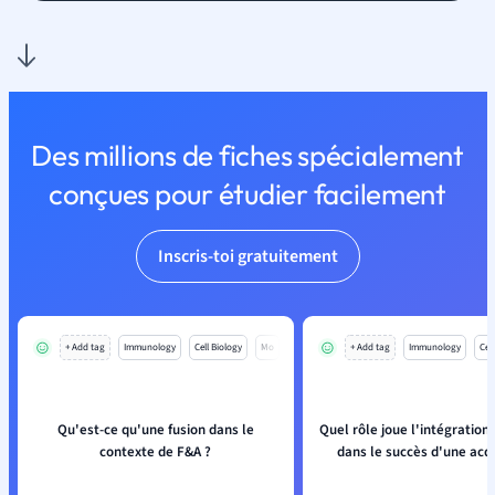
Des millions de fiches spécialement
conçues pour étudier facilement
Inscris-toi gratuitement
+ Add tag
Immunology
Cell Biology
Mo
+ Add tag
Immunology
Cell
Qu'est-ce qu'une fusion dans le
Quel rôle joue l'intégration 
contexte de F&A ?
dans le succès d'une acqu