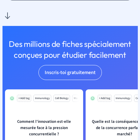
Des millions de fiches spécialement
conçues pour étudier facilement
Inscris-toi gratuitement
+ Add tag
Immunology
Cell Biology
Mo
+ Add tag
Immunology
Cell
Comment l'innovation est-elle
Quelle est la conséquence 
mesurée face à la pression
de la concurrence parfait
concurrentielle ?
marché?