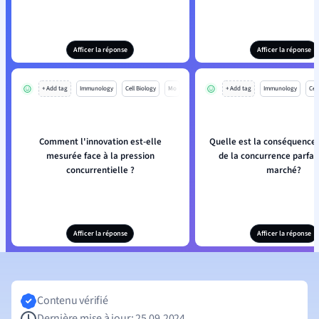
Afficer la réponse
Afficer la réponse
+ Add tag
Immunology
Cell Biology
Mo
+ Add tag
Immunology
Cell
Comment l'innovation est-elle
Quelle est la conséquence 
mesurée face à la pression
de la concurrence parfait
concurrentielle ?
marché?
Afficer la réponse
Afficer la réponse
Contenu vérifié
Dernière mise à jour: 25.09.2024