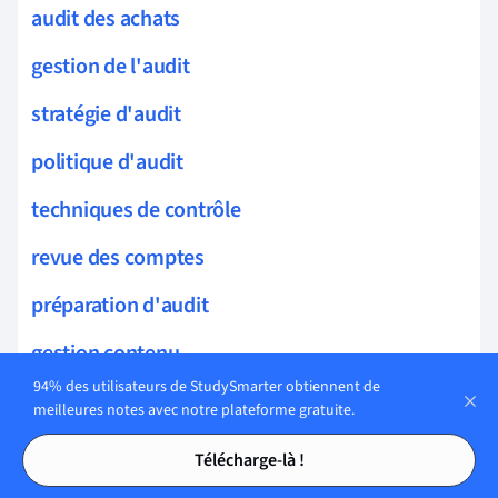
audit des achats
gestion de l'audit
stratégie d'audit
politique d'audit
techniques de contrôle
revue des comptes
préparation d'audit
gestion contenu
94% des utilisateurs de StudySmarter obtiennent de
gestion de qualité
meilleures notes avec notre plateforme gratuite.
Tables des matières
Tables des matières
détection de fraude
Télécharge-là !
examen des états financiers