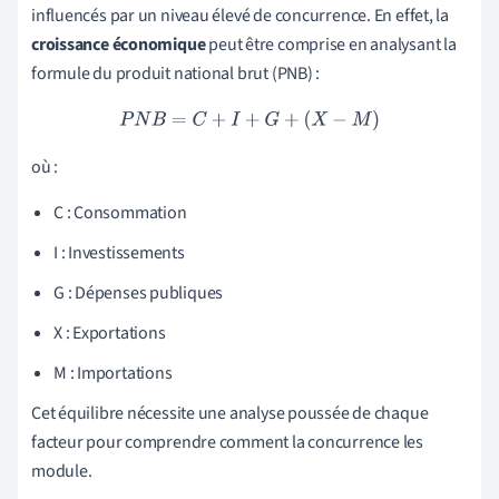
influencés par un niveau élevé de concurrence. En effet, la
croissance économique
peut être comprise en analysant la
formule du produit national brut (PNB) :
P
N
B
=
C
+
I
+
G
+
(
X
−
M
)
où :
C : Consommation
I : Investissements
G : Dépenses publiques
X : Exportations
M : Importations
Cet équilibre nécessite une analyse poussée de chaque
facteur pour comprendre comment la concurrence les
module.