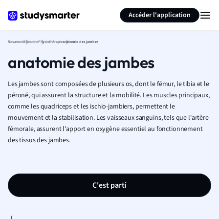
Générer des flashcards
Résumer la page
Accéder l'application
Resumes
Médecine
Physiothérapie
anatomie des jambes
anatomie des jambes
Les jambes sont composées de plusieurs os, dont le fémur, le tibia et le
péroné, qui assurent la structure et la mobilité. Les muscles principaux,
comme les quadriceps et les ischio-jambiers, permettent le
mouvement et la stabilisation. Les vaisseaux sanguins, tels que l'artère
fémorale, assurent l'apport en oxygène essentiel au fonctionnement
des tissus des jambes.
C'est parti