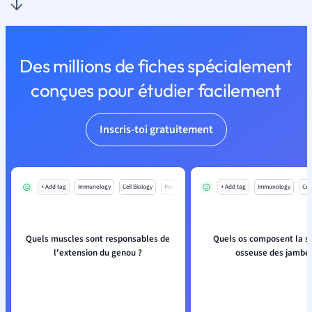
Des millions de fiches spécialement
conçues pour étudier facilement
Inscris-toi gratuitement
+ Add tag
Immunology
Cell Biology
Mo
+ Add tag
Immunology
Cell
Quels muscles sont responsables de
Quels os composent la s
l'extension du genou ?
osseuse des jambes