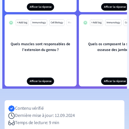
Afficer la réponse
Afficer la réponse
+ Add tag
Immunology
Cell Biology
Mo
+ Add tag
Immunology
Cell
Quels muscles sont responsables de
Quels os composent la s
l'extension du genou ?
osseuse des jambes
Afficer la réponse
Afficer la réponse
Contenu vérifié
Dernière mise à jour: 12.09.2024
Temps de lecture: 9 min