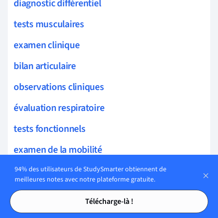
diagnostic différentiel
tests musculaires
examen clinique
bilan articulaire
observations cliniques
évaluation respiratoire
tests fonctionnels
examen de la mobilité
bilan de stabilité
94% des utilisateurs de StudySmarter obtiennent de
meilleures notes avec notre plateforme gratuite.
tests de provocation
Tables des matières
Tables des matières
Télécharge-là !
bilan fonctionnel