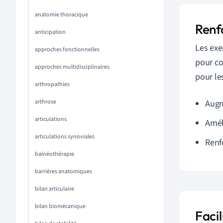
anatomie thoracique
Renf
anticipation
Les exe
approches fonctionnelles
pour co
approches multidisciplinaires
pour le
arthropathies
arthrose
Augm
articulations
Amél
articulations synoviales
Renfo
balnéothérapie
barrières anatomiques
bilan articulaire
bilan biomécanique
Facil