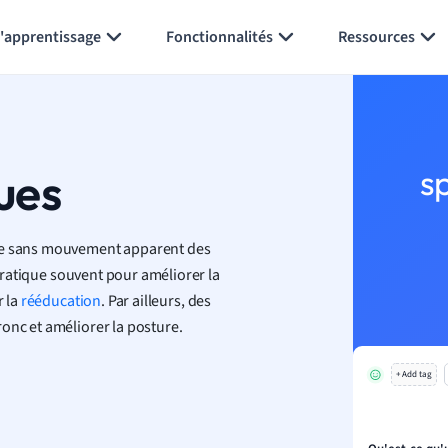
Générer des flashcards
Résumer la page
l'apprentissage
Fonctionnalités
Ressources
ues
s
re sans mouvement apparent des
pratique souvent pour améliorer la
r la
rééducation
. Par ailleurs, des
onc et améliorer la posture.
+ Add tag