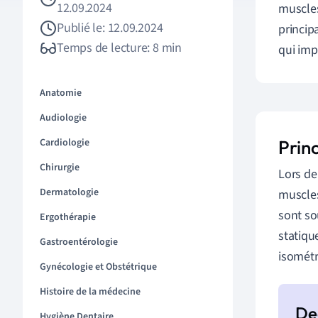
12.09.2024
muscles
Publié le: 12.09.2024
princip
Temps de lecture: 8 min
qui im
Anatomie
Audiologie
Cardiologie
Princ
Chirurgie
Lors de
Dermatologie
muscles
sont sou
Ergothérapie
statiqu
Gastroentérologie
isométr
Gynécologie et Obstétrique
Histoire de la médecine
Hygiène Dentaire