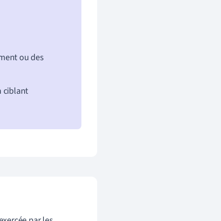
ement ou des
 ciblant
exercée par les