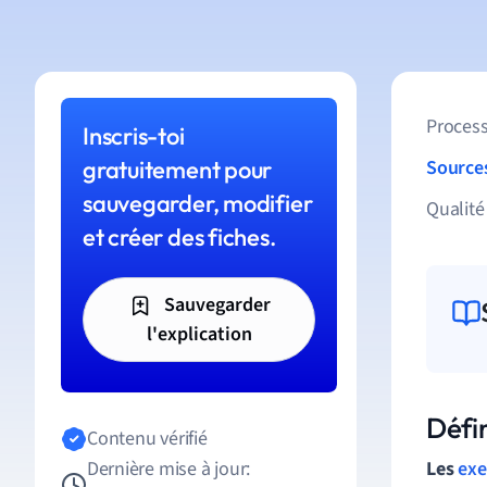
Process
Inscris-toi
gratuitement pour
Source
sauvegarder, modifier
Qualité
et créer des fiches.
Sauvegarder
l'explication
Défi
Contenu vérifié
Dernière mise à jour:
Les
exe