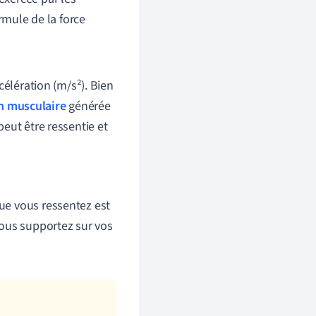
rmule de la force
célération (m/s²). Bien
n musculaire
générée
eut être ressentie et
que vous ressentez est
vous supportez sur vos