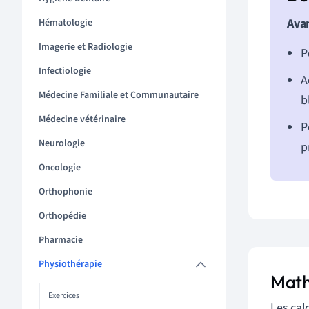
Avan
Hématologie
Imagerie et Radiologie
P
Infectiologie
A
Médecine Familiale et Communautaire
b
Médecine vétérinaire
P
Neurologie
p
Oncologie
Orthophonie
Orthopédie
Pharmacie
Physiothérapie
Math
Exercices
Les cal