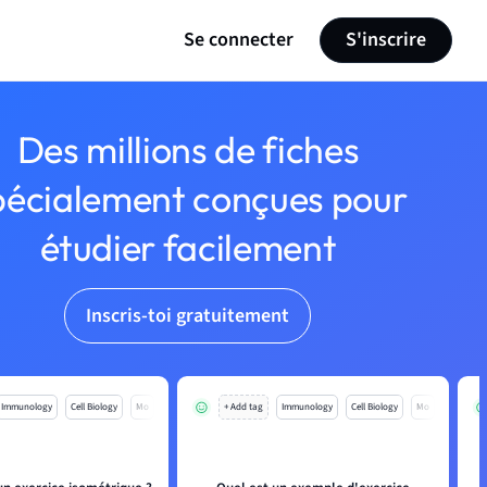
Se connecter
S'inscrire
Des millions de fiches
pécialement conçues pour
étudier facilement
Inscris-toi gratuitement
Immunology
Cell Biology
Mo
+ Add tag
Immunology
Cell Biology
Mo