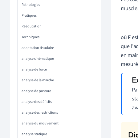
Pathologies
muscles
Pratiques
Rééducation
où
F
est
Techniques
que l'a
adaptation tissulaire
en main
analyse cinématique
mesurée
analyse de force
analyse de la marche
Pa
analyse de posture
st
analyse des déficits
av
analyse des restrictions
analyse du mouvement
analyse statique