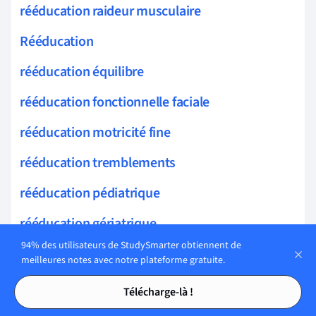
rééducation raideur musculaire
Rééducation
rééducation équilibre
rééducation fonctionnelle faciale
rééducation motricité fine
rééducation tremblements
rééducation pédiatrique
rééducation gériatrique
94% des utilisateurs de StudySmarter obtiennent de
rééducation troubles posturaux
meilleures notes avec notre plateforme gratuite.
Tables des matières
Tables des matières
rééducation paralysie
Télécharge-là !
rééducation sensorimotrice