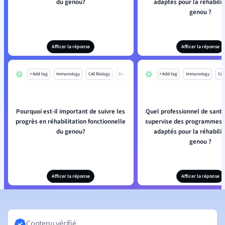
du genou?
adaptés pour la réhabilit
genou ?
Afficer la réponse
Afficer la réponse
+ Add tag
Immunology
Cell Biology
Mo
+ Add tag
Immunology
Cell
Pourquoi est-il important de suivre les
Quel professionnel de santé
progrès en réhabilitation fonctionnelle
supervise des programmes d
du genou?
adaptés pour la réhabilit
genou ?
Afficer la réponse
Afficer la réponse
Contenu vérifié