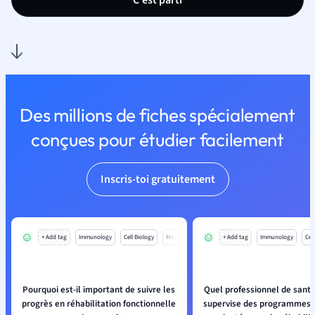
C'est parti
Des millions de fiches spécialement
conçues pour étudier facilement
Inscris-toi gratuitement
+ Add tag
Immunology
Cell Biology
Mo
+ Add tag
Immunology
Cell
Pourquoi est-il important de suivre les
Quel professionnel de santé
progrès en réhabilitation fonctionnelle
supervise des programmes d