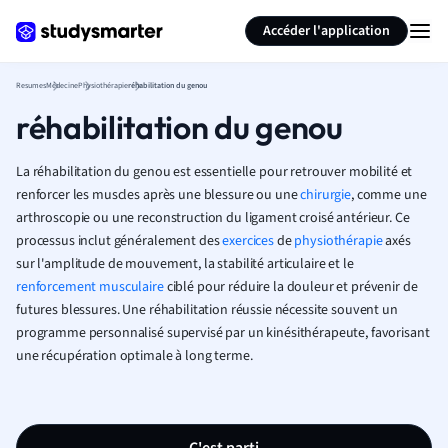
Générer des flashcards
Résumer la page
Accéder l'application
Resumes
Médecine
Physiothérapie
réhabilitation du genou
réhabilitation du genou
La réhabilitation du genou est essentielle pour retrouver mobilité et
renforcer les muscles après une blessure ou une
chirurgie
, comme une
arthroscopie ou une reconstruction du ligament croisé antérieur. Ce
processus inclut généralement des
exercices
de
physiothérapie
axés
sur l'amplitude de mouvement, la stabilité articulaire et le
renforcement musculaire
ciblé pour réduire la douleur et prévenir de
futures blessures. Une réhabilitation réussie nécessite souvent un
programme personnalisé supervisé par un kinésithérapeute, favorisant
une récupération optimale à long terme.