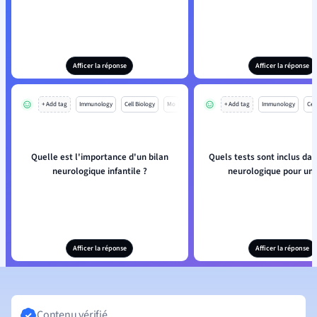
Afficer la réponse
Afficer la réponse
+ Add tag
Immunology
Cell Biology
Mo
+ Add tag
Immunology
Cell
Quelle est l'importance d'un bilan
Quels tests sont inclus dan
neurologique infantile ?
neurologique pour un 
Afficer la réponse
Afficer la réponse
Contenu vérifié