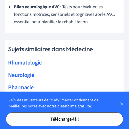
Bilan neurologique AVC
: Tests pour évaluer les
fonctions motrices, sensoriels et cognitives après AVC,
essentiel pour planifier la réhabilitation.
Sujets similaires dans Médecine
Rhumatologie
Neurologie
Pharmacie
Oncologie
94% des utilisateurs de StudySmarter obtiennent de
meilleures notes avec notre plateforme gratuite.
Gastroentérologie
Tables des matières
Tables des matières
Télécharge-là !
Orthopédie