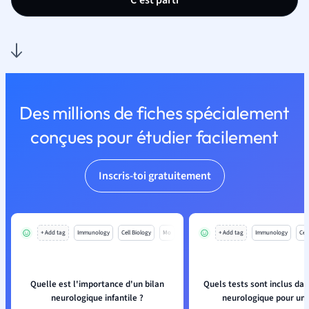
C'est parti
Des millions de fiches spécialement
conçues pour étudier facilement
Inscris-toi gratuitement
+ Add tag
Immunology
Cell Biology
Mo
+ Add tag
Immunology
Cell
Quelle est l'importance d'un bilan
Quels tests sont inclus dan
neurologique infantile ?
neurologique pour un 