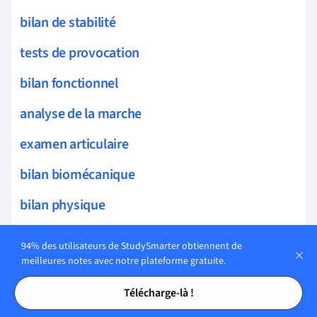
bilan de stabilité
tests de provocation
bilan fonctionnel
analyse de la marche
examen articulaire
bilan biomécanique
bilan physique
thérapie relaxation
94% des utilisateurs de StudySmarter obtiennent de
meilleures notes avec notre plateforme gratuite.
examen de la flexibilité
Tables des matières
Tables des matières
Télécharge-là !
bilan diagnostic