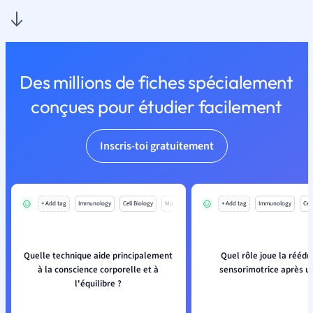
Des millions de fiches spécialement
conçues pour étudier facilement
Inscris-toi gratuitement
+ Add tag
Immunology
Cell Biology
Mo
+ Add tag
Immunology
Cell
Quelle technique aide principalement
Quel rôle joue la réédu
à la conscience corporelle et à
sensorimotrice après u
l'équilibre ?