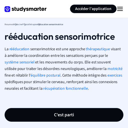
Générer des flashcards
Résumer la page
Accéder l'application
Resumes
Médecine
Physiothérapie
rééducation sensorimotrice
rééducation sensorimotrice
La
rééducation
sensorimotrice est une approche
thérapeutique
visant
à améliorer la coordination entre les sensations perçues par le
système sensoriel
et les mouvements du corps. Elle est souvent
utilisée pour traiter les désordres neurologiques, améliorer la
motricité
fine et rétablir l'
équilibre postural
. Cette méthode intègre des
exercices
spécifiques pour stimuler le cerveau, renforçant ainsi les connexions
neurales et facilitant la
récupération fonctionnelle
.
C'est parti