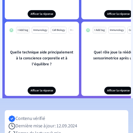
Afficer la réponse
Afficer la réponse
+ Add tag
Immunology
Cell Biology
Mo
+ Add tag
Immunology
Cell
Quelle technique aide principalement
Quel rôle joue la réédu
à la conscience corporelle et à
sensorimotrice après u
l'équilibre ?
Afficer la réponse
Afficer la réponse
Contenu vérifié
Dernière mise à jour: 12.09.2024