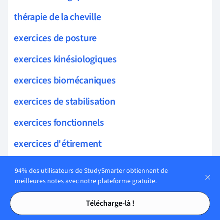
thérapie de la cheville
exercices de posture
exercices kinésiologiques
exercices biomécaniques
exercices de stabilisation
exercices fonctionnels
exercices d'étirement
exercices de mobilisation
94% des utilisateurs de StudySmarter obtiennent de
meilleures notes avec notre plateforme gratuite.
proprioception avancée
Tables des matières
Tables des matières
Télécharge-là !
exercices de stabilisation dynamique