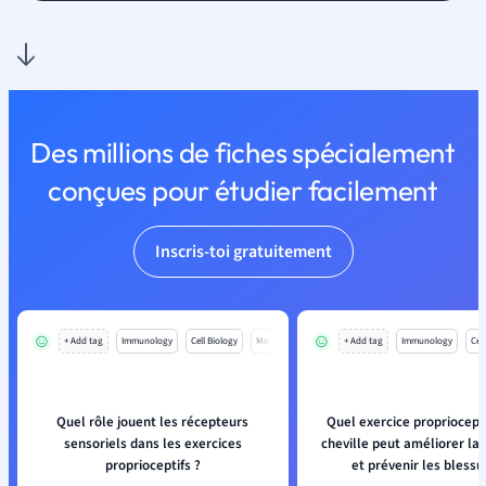
Des millions de fiches spécialement
conçues pour étudier facilement
Inscris-toi gratuitement
+ Add tag
Immunology
Cell Biology
Mo
+ Add tag
Immunology
Cell
Quel rôle jouent les récepteurs
Quel exercice propriocepti
sensoriels dans les exercices
cheville peut améliorer la
proprioceptifs ?
et prévenir les blessu