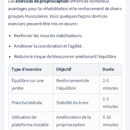
Les
exercices de proprioception
offrent de nombreux
avantages pour la réhabilitation et le renforcement de divers
groupes musculaires. Voici quelques façons dont ces
exercices peuvent être mis en œuvre :
Renforcer les muscles stabilisateurs.
Améliorer la coordination et l'agilité.
Réduire le risque de blessure en améliorant l'équilibre.
Type d'exercice
Objectif
Durée
Équilibre sur une
Renforcement de
2-5
jambe
l'équilibre
minutes
1-3
Planche latérale
Stabilité du tronc
minutes
Utilisation de
Amélioration de la
5-10
plateforme instable
proprioception
minutes