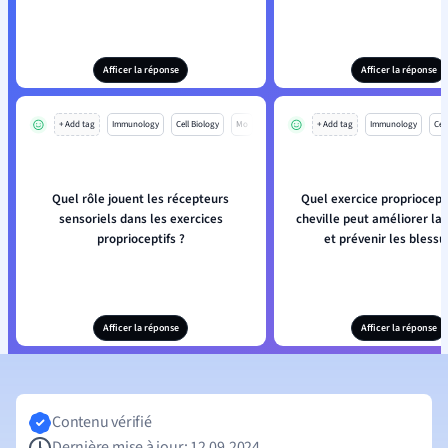
Afficer la réponse
Afficer la réponse
+ Add tag
Immunology
Cell Biology
Mo
+ Add tag
Immunology
Cell
Quel rôle jouent les récepteurs
Quel exercice propriocepti
sensoriels dans les exercices
cheville peut améliorer la
proprioceptifs ?
et prévenir les blessu
Afficer la réponse
Afficer la réponse
Contenu vérifié
Dernière mise à jour: 12.09.2024