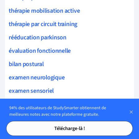
thérapie mobilisation active
thérapie par circuit training
rééducation parkinson
évaluation fonctionnelle
bilan postural
examen neurologique
examen sensoriel
Exercices
94% des utilisateurs de StudySmarter obtiennent de
meilleures notes avec notre plateforme gratuite.
diagnostic différentiel
Tables des matières
Tables des matières
Télécharge-là !
tests musculaires