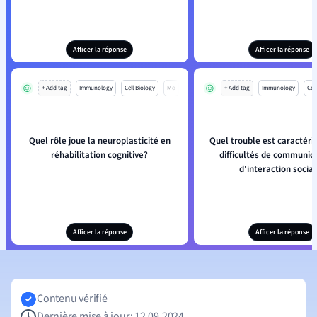
Afficer la réponse
Afficer la réponse
+ Add tag
Immunology
Cell Biology
Mo
+ Add tag
Immunology
Cell
Quel rôle joue la neuroplasticité en
Quel trouble est caractéri
réhabilitation cognitive?
difficultés de communica
d'interaction socia
Afficer la réponse
Afficer la réponse
Contenu vérifié
Dernière mise à jour: 12.09.2024