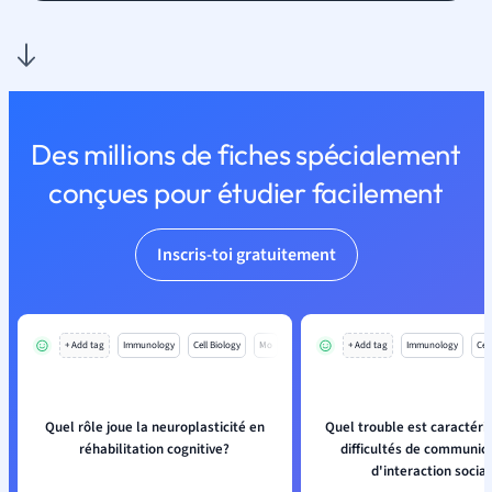
Des millions de fiches spécialement
conçues pour étudier facilement
Inscris-toi gratuitement
+ Add tag
Immunology
Cell Biology
Mo
+ Add tag
Immunology
Cell
Quel rôle joue la neuroplasticité en
Quel trouble est caractéri
réhabilitation cognitive?
difficultés de communica
d'interaction socia