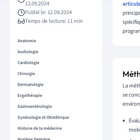
12.09.2024
articul
Publié le: 12.09.2024
princip
Temps de lecture: 11 min
spécifi
program
Anatomie
Audiologie
Cardiologie
Méth
Chirurgie
Dermatologie
La mét
se conc
Ergothérapie
environ
Gastroentérologie
Gynécologie et Obstétrique
Éval
Histoire de la médecine
mobil
Hygiène Dentaire