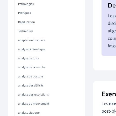
Pathologies
Pratiques
Les 
Rééducation
disc
alig
Techniques
cour
adaptation tissulaire
favo
analyse cinématique
analyse de force
analyse de la marche
analyse de posture
analyse des déficits
Exer
analyse des restrictions
Les
exe
analyse du mouvement
post-bl
analyse statique