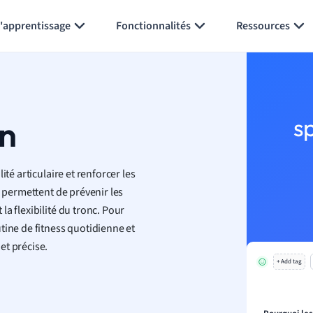
Générer des flashcards
Résumer la page
l'apprentissage
Fonctionnalités
Ressources
on
s
té articulaire et renforcer les
s permettent de prévenir les
a flexibilité du tronc. Pour
tine de fitness quotidienne et
et précise.
+ Add tag