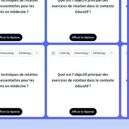
 techniques de rotation
Quel est l'objectif principal des
 essentielles pour les
exercices de rotation dans le contexte
e
nts en médecine ?
éducatif ?
fficer la réponse
Afficer la réponse
Immunology
Cell Biology
Mo
+ Add tag
Immunology
Cell Biology
Mo
 techniques de rotation
Quel est l'objectif principal des
 essentielles pour les
exercices de rotation dans le contexte
e
nts en médecine ?
éducatif ?
fficer la réponse
Afficer la réponse