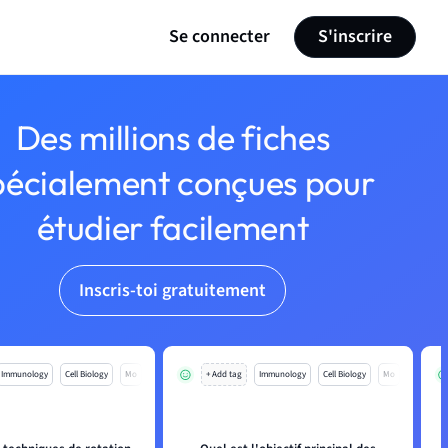
Se connecter
S'inscrire
Des millions de fiches
pécialement conçues pour
étudier facilement
Inscris-toi gratuitement
Immunology
Cell Biology
Mo
+ Add tag
Immunology
Cell Biology
Mo