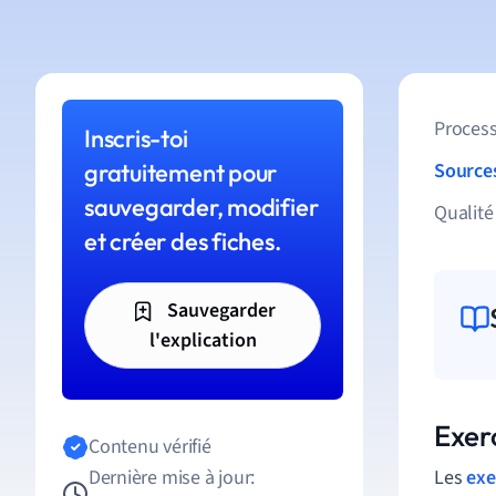
Process
Inscris-toi
gratuitement pour
Source
sauvegarder, modifier
Qualité
et créer des fiches.
Sauvegarder
l'explication
Exerc
Contenu vérifié
Dernière mise à jour:
Les
exe