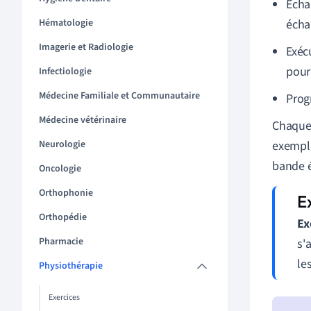
Écha
Hématologie
écha
Imagerie et Radiologie
Exéc
pour 
Infectiologie
Médecine Familiale et Communautaire
Prog
Médecine vétérinaire
Chaque 
Neurologie
exemple
bande é
Oncologie
Orthophonie
Orthopédie
Ex
Pharmacie
s'
le
Physiothérapie
Exercices