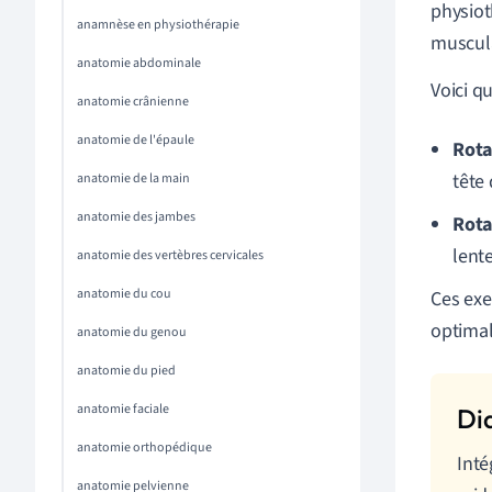
physiot
anamnèse en physiothérapie
muscula
anatomie abdominale
Voici q
anatomie crânienne
anatomie de l'épaule
Rota
tête 
anatomie de la main
anatomie des jambes
Rota
lent
anatomie des vertèbres cervicales
anatomie du cou
Ces exe
optimal
anatomie du genou
anatomie du pied
anatomie faciale
anatomie orthopédique
Inté
anatomie pelvienne