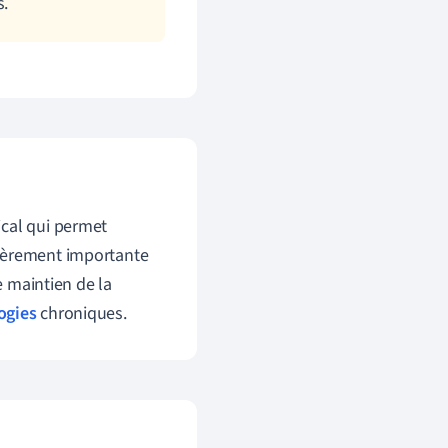
s.
cal qui permet
culièrement importante
e maintien de la
ogies
chroniques.