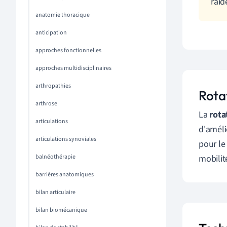
raid
anatomie thoracique
anticipation
approches fonctionnelles
approches multidisciplinaires
arthropathies
Rota
arthrose
La
rota
articulations
d'amélio
articulations synoviales
pour le
balnéothérapie
mobilit
barrières anatomiques
bilan articulaire
bilan biomécanique